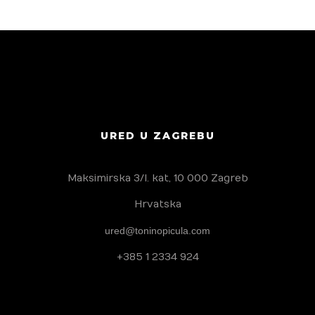
URED U ZAGREBU
Maksimirska 3/I. kat, 10 000 Zagreb
Hrvatska
ured@toninopicula.com
+385 1 2334 924