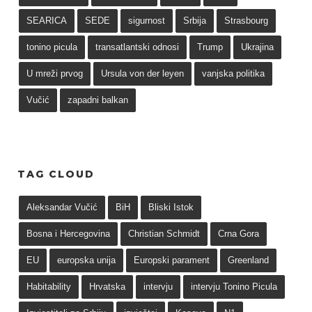
SEARICA
SEDE
sigurnost
Srbija
Strasbourg
tonino picula
transatlantski odnosi
Trump
Ukrajina
U mreži prvog
Ursula von der leyen
vanjska politika
Vučić
zapadni balkan
TAG CLOUD
Aleksandar Vučić
BiH
Bliski Istok
Bosna i Hercegovina
Christian Schmidt
Crna Gora
EU
europska unija
Europski parament
Greenland
Habitability
Hrvatska
intervju
intervju Tonino Picula