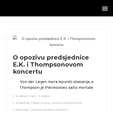
O opozivu predsjednice
Intervjui
E.K. i Thompsonovom
Vanjska politika
koncertu
Hrvatska i Zapadni Balkan
Von der Leyen mora ispuniti obećanja, a
Thompson je Plenkovićev salto mortale.
Projekti ureda
10 SRPNJA, 2025
ADMIN
THOMPSON
,
TONINO PICULA
,
URSULA VON DER LEYEN
Rad u parlamentu
HRVATSKA I ZAPADNI BALKAN
,
INTERVJUI