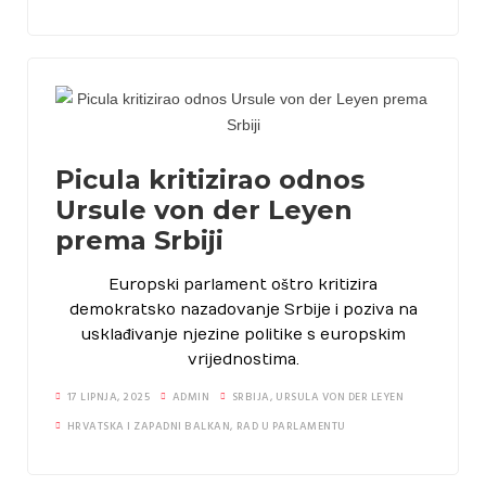
Habitability
Uštedi vodu
Borba protiv dezinformacija
Picula kritizirao odnos
Ursule von der Leyen
Zaštita autohtonih proizvoda
prema Srbiji
Foto natječaji
Europski parlament oštro kritizira
demokratsko nazadovanje Srbije i poziva na
usklađivanje njezine politike s europskim
vrijednostima.
17 LIPNJA, 2025
ADMIN
SRBIJA
,
URSULA VON DER LEYEN
HRVATSKA I ZAPADNI BALKAN
,
RAD U PARLAMENTU