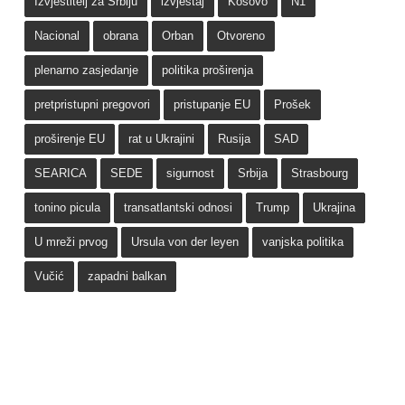
Izvjestitelj za Srbiju
izvještaj
Kosovo
N1
Nacional
obrana
Orban
Otvoreno
plenarno zasjedanje
politika proširenja
pretpristupni pregovori
pristupanje EU
Prošek
proširenje EU
rat u Ukrajini
Rusija
SAD
SEARICA
SEDE
sigurnost
Srbija
Strasbourg
tonino picula
transatlantski odnosi
Trump
Ukrajina
U mreži prvog
Ursula von der leyen
vanjska politika
Vučić
zapadni balkan