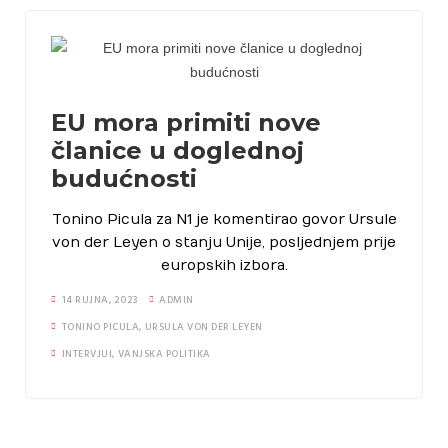
EU mora primiti nove
članice u doglednoj
budućnosti
Tonino Picula za N1 je komentirao govor Ursule
von der Leyen o stanju Unije, posljednjem prije
europskih izbora.
14 RUJNA, 2023
ADMIN
TONINO PICULA
,
URSULA VON DER LEYEN
INTERVJUI
,
VANJSKA POLITIKA