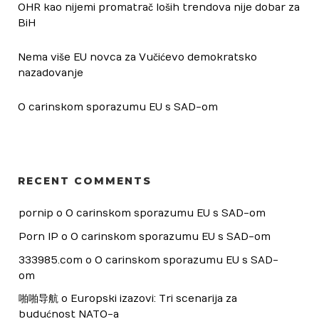
OHR kao nijemi promatrač loših trendova nije dobar za
BiH
Nema više EU novca za Vučićevo demokratsko
nazadovanje
O carinskom sporazumu EU s SAD-om
RECENT COMMENTS
pornip
 o 
O carinskom sporazumu EU s SAD-om
Porn IP
 o 
O carinskom sporazumu EU s SAD-om
333985.com
 o 
O carinskom sporazumu EU s SAD-
om
啪啪导航
 o 
Europski izazovi: Tri scenarija za 
budućnost NATO-a