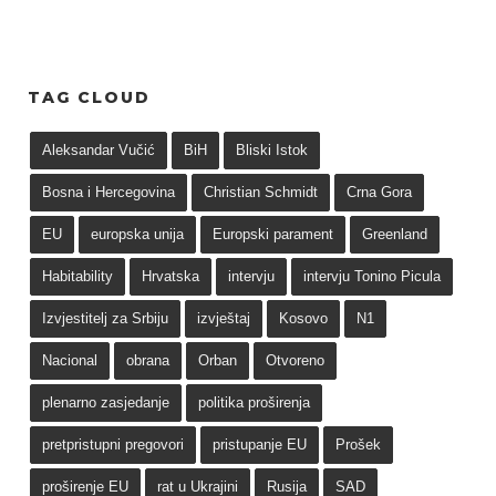
TAG CLOUD
Aleksandar Vučić
BiH
Bliski Istok
Bosna i Hercegovina
Christian Schmidt
Crna Gora
EU
europska unija
Europski parament
Greenland
Habitability
Hrvatska
intervju
intervju Tonino Picula
Izvjestitelj za Srbiju
izvještaj
Kosovo
N1
Nacional
obrana
Orban
Otvoreno
plenarno zasjedanje
politika proširenja
pretpristupni pregovori
pristupanje EU
Prošek
proširenje EU
rat u Ukrajini
Rusija
SAD