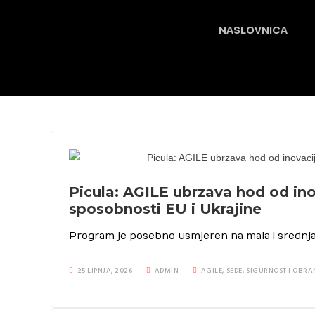
NASLOVNICA
Picula: AGILE ubrzava hod od ino
sposobnosti EU i Ukrajine
Program je posebno usmjeren na mala i srednja
25 LIPNJA, 2026
ADMIN
AGILE
,
SEDE
,
SIGURNOST I OBRA