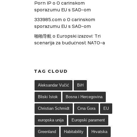
Porn IP
 o 
O carinskom 
sporazumu EU s SAD-om
333985.com
 o 
O carinskom 
sporazumu EU s SAD-om
啪啪导航
 o 
Europski izazovi: Tri 
scenarija za budućnost NATO-a
TAG CLOUD
Aleksandar Vučić
BiH
Bliski Istok
Bosna i Hercegovina
Christian Schmidt
Crna Gora
EU
europska unija
Europski parament
Greenland
Habitability
Hrvatska