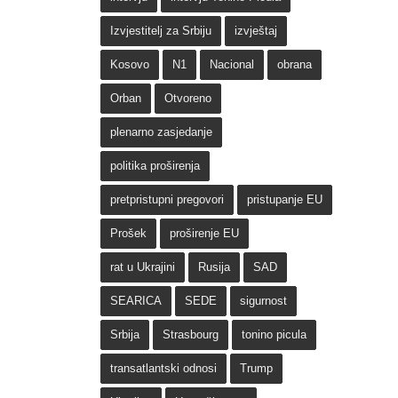
Izvjestitelj za Srbiju
izvještaj
Kosovo
N1
Nacional
obrana
Orban
Otvoreno
plenarno zasjedanje
politika proširenja
pretpristupni pregovori
pristupanje EU
Prošek
proširenje EU
rat u Ukrajini
Rusija
SAD
SEARICA
SEDE
sigurnost
Srbija
Strasbourg
tonino picula
transatlantski odnosi
Trump