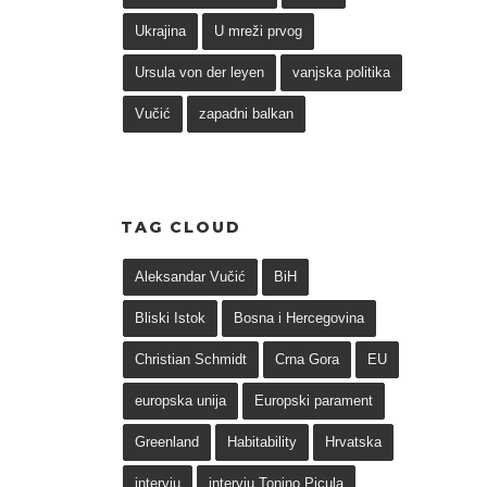
Ukrajina
U mreži prvog
Ursula von der leyen
vanjska politika
Vučić
zapadni balkan
TAG CLOUD
Aleksandar Vučić
BiH
Bliski Istok
Bosna i Hercegovina
Christian Schmidt
Crna Gora
EU
europska unija
Europski parament
Greenland
Habitability
Hrvatska
intervju
intervju Tonino Picula