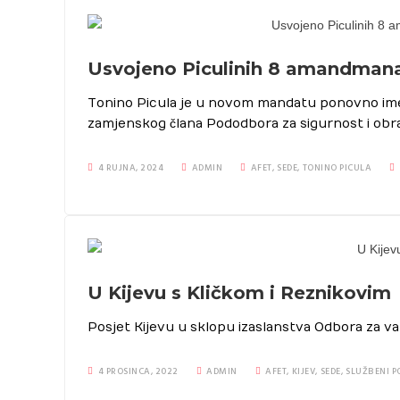
Usvojeno Piculinih 8 amandmana
Tonino Picula je u novom mandatu ponovno imen
zamjenskog člana Pododbora za sigurnost i obr
4 RUJNA, 2024
ADMIN
AFET
,
SEDE
,
TONINO PICULA
U Kijevu s Kličkom i Reznikovim
Posjet Kijevu u sklopu izaslanstva Odbora za 
4 PROSINCA, 2022
ADMIN
AFET
,
KIJEV
,
SEDE
,
SLUŽBENI P