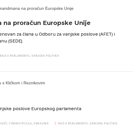
 na proračun Europske Unije
ovan za člana u Odboru za vanjske poslove (AFET) i
anu (SEDE).
RAD U PARLAMENTU
,
VANJSKA POLITIKA
vanjske poslove Europskog parlamenta
OSJET
,
TONINO PICULA
,
UKRAJINA
RAD U PARLAMENTU
,
VANJSKA POLITIKA