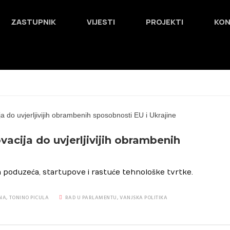
ZASTUPNIK
VIJESTI
PROJEKTI
KO
vacija do uvjerljivijih obrambenih
 poduzeća, startupove i rastuće tehnološke tvrtke.
NA
,
TONINO PICULA
RAD U PARLAMENTU
,
VANJSKA POLITIKA