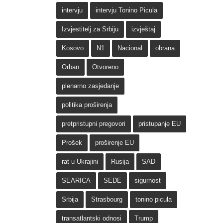
intervju
intervju Tonino Picula
Izvjestitelj za Srbiju
izvještaj
Kosovo
N1
Nacional
obrana
Orban
Otvoreno
plenarno zasjedanje
politika proširenja
pretpristupni pregovori
pristupanje EU
Prošek
proširenje EU
rat u Ukrajini
Rusija
SAD
SEARICA
SEDE
sigurnost
Srbija
Strasbourg
tonino picula
transatlantski odnosi
Trump