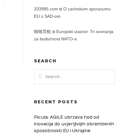
333985.com
o
O carinskom sporazumu
EU s SAD-om
啪啪导航
o
Europski izazovi: Tri scenarija
za budućnost NATO-a
SEARCH
RECENT POSTS
Picula: AGILE ubrzava hod od
inovacija do uvjerljivijih obrambenih
sposobnosti EU i Ukrajine