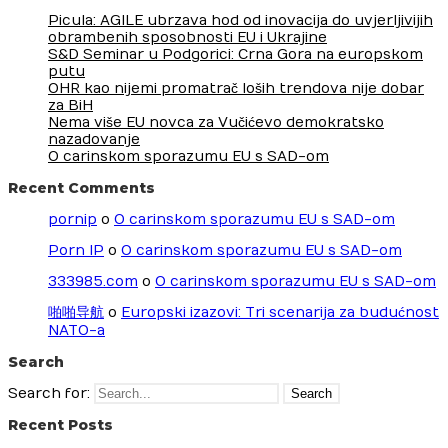
Picula: AGILE ubrzava hod od inovacija do uvjerljivijih
obrambenih sposobnosti EU i Ukrajine
S&D Seminar u Podgorici: Crna Gora na europskom
putu
OHR kao nijemi promatrač loših trendova nije dobar
za BiH
Nema više EU novca za Vučićevo demokratsko
nazadovanje
O carinskom sporazumu EU s SAD-om
Recent Comments
pornip
o
O carinskom sporazumu EU s SAD-om
Porn IP
o
O carinskom sporazumu EU s SAD-om
333985.com
o
O carinskom sporazumu EU s SAD-om
啪啪导航
o
Europski izazovi: Tri scenarija za budućnost
NATO-a
Search
Search for:
Recent Posts