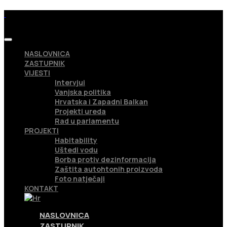
NASLOVNICA
ZASTUPNIK
VIJESTI
Intervjui
Vanjska politika
Hrvatska i Zapadni Balkan
Projekti ureda
Rad u parlamentu
PROJEKTI
Habitability
Uštedi vodu
Borba protiv dezinformacija
Zaštita autohtonih proizvoda
Foto natječaji
KONTAKT
NASLOVNICA
ZASTUPNIK