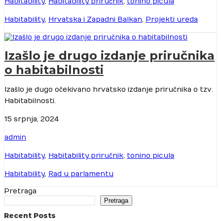
Habitability
,
Habitability priručnik
,
tonino picula
Habitability
,
Hrvatska i Zapadni Balkan
,
Projekti ureda
Izašlo je drugo izdanje priručnika
o habitabilnosti
Izašlo je dugo očekivano hrvatsko izdanje priručnika o tzv.
Habitabilnosti.
15 srpnja, 2024
admin
Habitability
,
Habitability priručnik
,
tonino picula
Habitability
,
Rad u parlamentu
Pretraga
Pretraga
Recent Posts