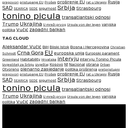
proširenje EU
Rusija
pregovori
pristupanje EU
Prošek
rat u Ukrajini
Srbija
SAD
Strasbourg
sigurnost
SEARICA
SEDE
tonino picula
transatlantski odnosi
Ukrajina
Trump
vanjska
U mreži prvog
Ursula von der leyen
zapadni balkan
Vučić
politika
TAG CLOUD
Aleksandar Vučić
BiH
Bosna i Hercegovina
Bliski Istok
Christian
EU
Crna Gora
europska unija
Europski parament
Schmidt
intervju
intervju Tonino Picula
Habitability
Greenland
Hrvatska
N1
Kosovo
Nacional
obrana
Izvjestitelj za Srbiju
izvještaj
Orban
plenarno zasjedanje
Otvoreno
politika proširenja
pretpristupni
proširenje EU
Rusija
pregovori
pristupanje EU
Prošek
rat u Ukrajini
Srbija
SAD
Strasbourg
sigurnost
SEARICA
SEDE
tonino picula
transatlantski odnosi
Ukrajina
Trump
vanjska
U mreži prvog
Ursula von der leyen
zapadni balkan
Vučić
politika