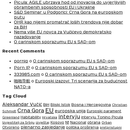
Picula: AGILE ubrzava hod od inovacija do uvjerljivijih
obrambenih sposobnosti EU i Ukrajine
S&D Seminar u Podgorici: Crna Gora na europskom
putu
OHR kao nijemi promatrač loših trendova nije dobar
za BiH
Nema više EU novca za Vučićevo demokratsko
nazadovanje
O carinskom sporazumu EU s SAD-om
Recent Comments
pornip
o
O carinskom sporazumu EU s SAD-om
Porn IP
o
O carinskom sporazumu EU s SAD-om
333985.com
o
O carinskom sporazumu EU s SAD-om
啪啪导航
o
Europski izazovi: Tri scenarija za budućnost
NATO-a
Tag Cloud
Aleksandar Vučić
BiH
Bosna i Hercegovina
Bliski Istok
Christian
EU
Crna Gora
europska unija
Europski parament
Schmidt
intervju
intervju Tonino Picula
Habitability
Greenland
Hrvatska
N1
Kosovo
Nacional
obrana
Izvjestitelj za Srbiju
izvještaj
Orban
plenarno zasjedanje
Otvoreno
politika proširenja
pretpristupni