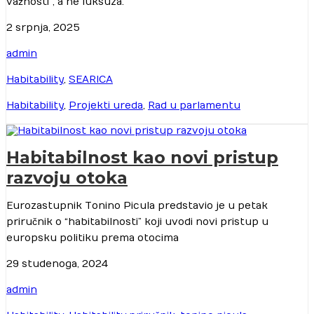
važnosti“, a ne luksuza.
2 srpnja, 2025
admin
Habitability
,
SEARICA
Habitability
,
Projekti ureda
,
Rad u parlamentu
Habitabilnost kao novi pristup
razvoju otoka
Eurozastupnik Tonino Picula predstavio je u petak
priručnik o “habitabilnosti” koji uvodi novi pristup u
europsku politiku prema otocima
29 studenoga, 2024
admin