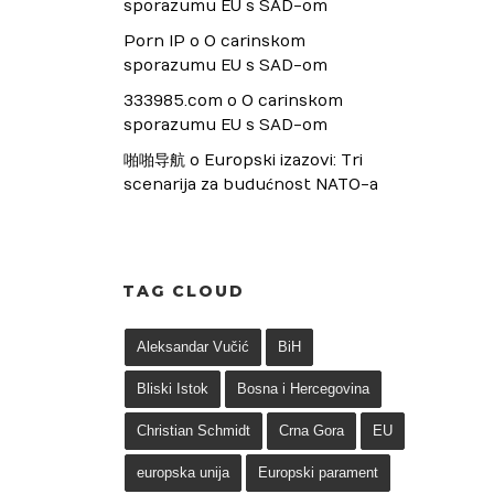
sporazumu EU s SAD-om
Porn IP
 o 
O carinskom 
sporazumu EU s SAD-om
333985.com
 o 
O carinskom 
sporazumu EU s SAD-om
啪啪导航
 o 
Europski izazovi: Tri 
scenarija za budućnost NATO-a
TAG CLOUD
Aleksandar Vučić
BiH
Bliski Istok
Bosna i Hercegovina
Christian Schmidt
Crna Gora
EU
europska unija
Europski parament