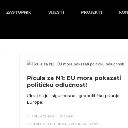
ZASTUPNIK
VIJESTI
PROJEKTI
KO
Picula za N1: EU mora pokazati
političku odlučnost!
Ukrajina je i sigurnosno i geopolitičko pitanje
Europe.
10 VELJAČE, 2026
ADMIN
EUROPA
,
OBRANA
,
RUSKA INVAZIJA
,
SIGURNOST
,