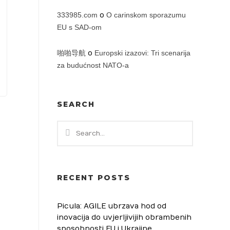
333985.com
o
O carinskom sporazumu
EU s SAD-om
啪啪导航
o
Europski izazovi: Tri scenarija
za budućnost NATO-a
SEARCH
RECENT POSTS
Picula: AGILE ubrzava hod od
inovacija do uvjerljivijih obrambenih
sposobnosti EU i Ukrajine