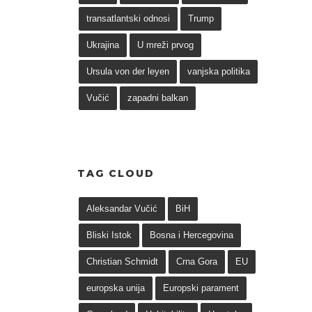
transatlantski odnosi
Trump
Ukrajina
U mreži prvog
Ursula von der leyen
vanjska politika
Vučić
zapadni balkan
TAG CLOUD
Aleksandar Vučić
BiH
Bliski Istok
Bosna i Hercegovina
Christian Schmidt
Crna Gora
EU
europska unija
Europski parament