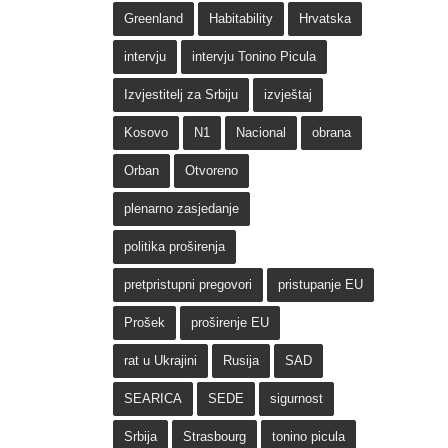
Greenland
Habitability
Hrvatska
intervju
intervju Tonino Picula
Izvjestitelj za Srbiju
izvještaj
Kosovo
N1
Nacional
obrana
Orban
Otvoreno
plenarno zasjedanje
politika proširenja
pretpristupni pregovori
pristupanje EU
Prošek
proširenje EU
rat u Ukrajini
Rusija
SAD
SEARICA
SEDE
sigurnost
Srbija
Strasbourg
tonino picula