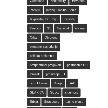
Greenland
Habitability
Hrvatska
intervju
intervju Tonino Picula
Izvjestitelj za Srbiju
izvještaj
Kosovo
N1
Nacional
obrana
Orban
Otvoreno
plenarno zasjedanje
politika proširenja
pretpristupni pregovori
pristupanje EU
Prošek
proširenje EU
rat u Ukrajini
Rusija
SAD
SEARICA
SEDE
sigurnost
Srbija
Strasbourg
tonino picula