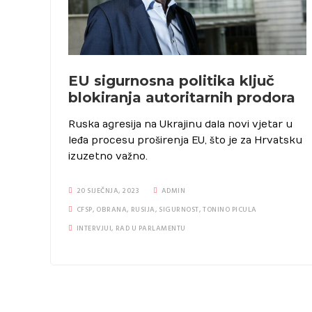
EU sigurnosna politika ključ
blokiranja autoritarnih prodora
Ruska agresija na Ukrajinu dala novi vjetar u
leđa procesu proširenja EU, što je za Hrvatsku
izuzetno važno.
20 SIJEČNJA, 2023
ADMIN
CFSP
,
OBRANA
,
RUSIJA
,
SIGURNOST
,
TONINO PICULA
INTERVJUI
,
RAD U PARLAMENTU