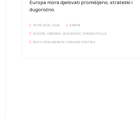
Europa mora djelovati promišljeno, strateški i
dugoročno.
10 VELJAČE, 2026
ADMIN
EUROPA
,
OBRANA
,
SIGURNOST
,
TONINO PICULA
RAD U PARLAMENTU
,
VANJSKA POLITIKA