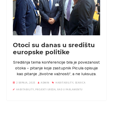
Otoci su danas u središtu
europske politike
Središnja tema konferencije bila je povezanost
otoka – pitanje koje zastupnik Picula opisuje
kao pitanje „životne važnosti“, a ne luksuza.
2 SRPNJA, 2025
ADMIN
HABITABILITY
,
SEARICA
HABITABILITY
,
PROJEKTI UREDA
,
RAD U PARLAMENTU