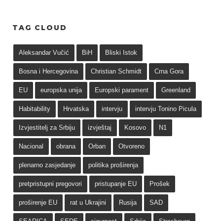
TAG CLOUD
Aleksandar Vučić
BiH
Bliski Istok
Bosna i Hercegovina
Christian Schmidt
Crna Gora
EU
europska unija
Europski parament
Greenland
Habitability
Hrvatska
intervju
intervju Tonino Picula
Izvjestitelj za Srbiju
izvještaj
Kosovo
N1
Nacional
obrana
Orban
Otvoreno
plenarno zasjedanje
politika proširenja
pretpristupni pregovori
pristupanje EU
Prošek
proširenje EU
rat u Ukrajini
Rusija
SAD