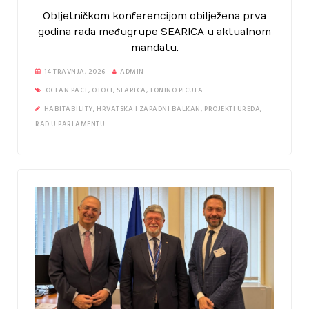
Obljetničkom konferencijom obilježena prva
godina rada međugrupe SEARICA u aktualnom
mandatu.
14 TRAVNJA, 2026
ADMIN
OCEAN PACT
,
OTOCI
,
SEARICA
,
TONINO PICULA
HABITABILITY
,
HRVATSKA I ZAPADNI BALKAN
,
PROJEKTI UREDA
,
RAD U PARLAMENTU