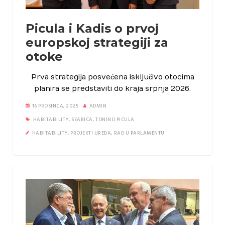
Picula i Kadis o prvoj
europskoj strategiji za
otoke
Prva strategija posvećena isključivo otocima
planira se predstaviti do kraja srpnja 2026.
16 PROSINCA, 2025
ADMIN
HABITABILITY
,
SEARICA
,
TONINO PICULA
HABITABILITY
,
PROJEKTI UREDA
,
RAD U PARLAMENTU