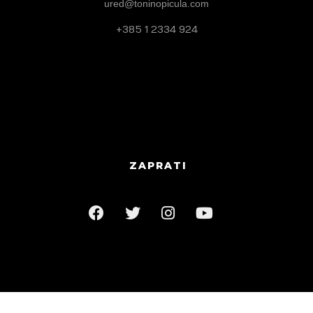
ured@toninopicula.com
+385 1 2334 924
ZAPRATI