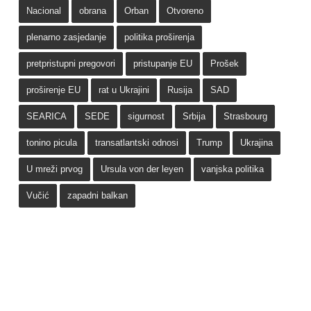
Nacional
obrana
Orban
Otvoreno
plenarno zasjedanje
politika proširenja
pretpristupni pregovori
pristupanje EU
Prošek
proširenje EU
rat u Ukrajini
Rusija
SAD
SEARICA
SEDE
sigurnost
Srbija
Strasbourg
tonino picula
transatlantski odnosi
Trump
Ukrajina
U mreži prvog
Ursula von der leyen
vanjska politika
Vučić
zapadni balkan