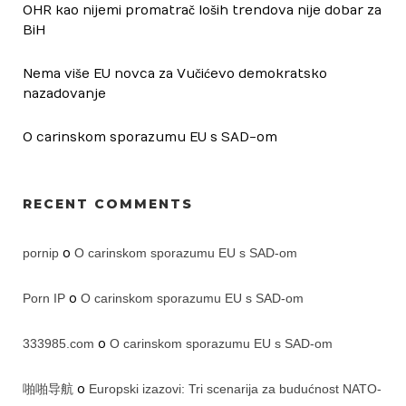
OHR kao nijemi promatrač loših trendova nije dobar za
BiH
Nema više EU novca za Vučićevo demokratsko
nazadovanje
O carinskom sporazumu EU s SAD-om
RECENT COMMENTS
pornip
o
O carinskom sporazumu EU s SAD-om
Porn IP
o
O carinskom sporazumu EU s SAD-om
333985.com
o
O carinskom sporazumu EU s SAD-om
啪啪导航
o
Europski izazovi: Tri scenarija za budućnost NATO-