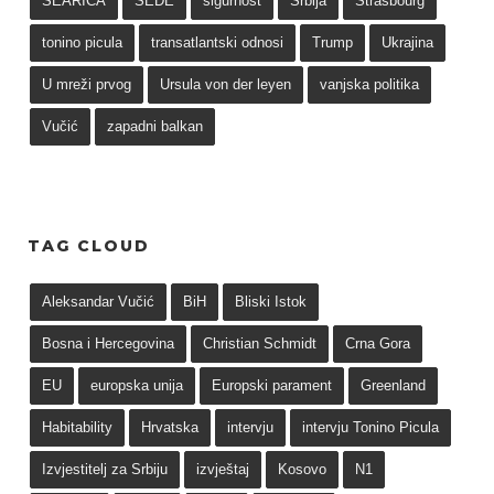
SEARICA
SEDE
sigurnost
Srbija
Strasbourg
tonino picula
transatlantski odnosi
Trump
Ukrajina
U mreži prvog
Ursula von der leyen
vanjska politika
Vučić
zapadni balkan
TAG CLOUD
Aleksandar Vučić
BiH
Bliski Istok
Bosna i Hercegovina
Christian Schmidt
Crna Gora
EU
europska unija
Europski parament
Greenland
Habitability
Hrvatska
intervju
intervju Tonino Picula
Izvjestitelj za Srbiju
izvještaj
Kosovo
N1