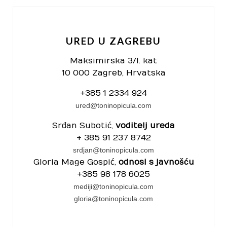
URED U ZAGREBU
Maksimirska 3/I. kat
10 000 Zagreb, Hrvatska
+385 1 2334 924
ured@toninopicula.com
Srđan Subotić,
voditelj ureda
+ 385 91 237 8742
srdjan@toninopicula.com
Gloria Mage Gospić,
odnosi s javnošću
+385 98 178 6025
mediji@toninopicula.com
gloria@toninopicula.com