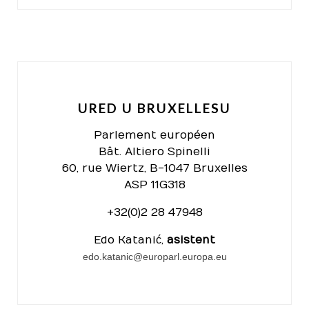
URED U BRUXELLESU
Parlement européen
Bât. Altiero Spinelli
60, rue Wiertz, B-1047 Bruxelles
ASP 11G318
+32(0)2 28 47948
Edo Katanić,
asistent
edo.katanic@europarl.europa.eu