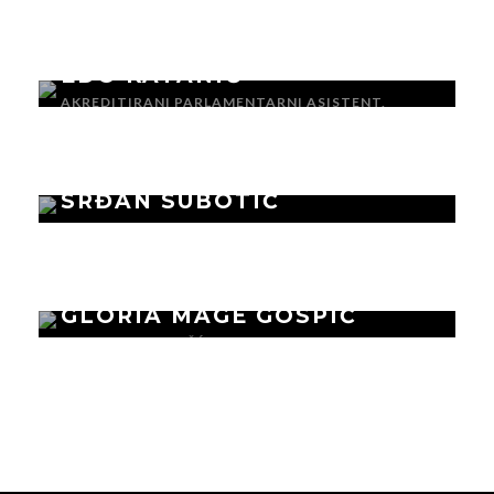
EDO KATANIĆ
AKREDITIRANI PARLAMENTARNI ASISTENT,
BRUXELLES
SRĐAN SUBOTIĆ
VODITELJ UREDA, ZAGREB
GLORIA MAGE GOSPIĆ
ODNOSI S JAVNOŠĆU