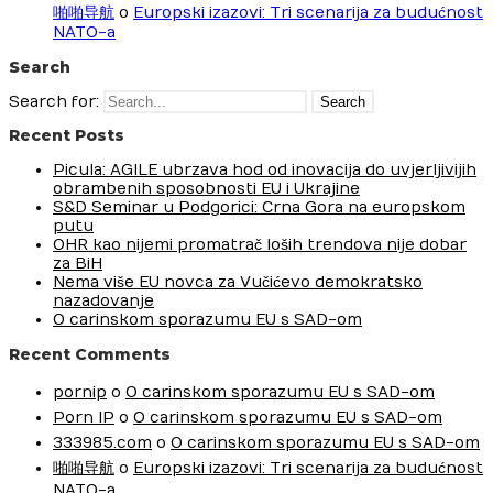
啪啪导航
o
Europski izazovi: Tri scenarija za budućnost
NATO-a
Search
Search for:
Recent Posts
Picula: AGILE ubrzava hod od inovacija do uvjerljivijih
obrambenih sposobnosti EU i Ukrajine
S&D Seminar u Podgorici: Crna Gora na europskom
putu
OHR kao nijemi promatrač loših trendova nije dobar
za BiH
Nema više EU novca za Vučićevo demokratsko
nazadovanje
O carinskom sporazumu EU s SAD-om
Recent Comments
pornip
o
O carinskom sporazumu EU s SAD-om
Porn IP
o
O carinskom sporazumu EU s SAD-om
333985.com
o
O carinskom sporazumu EU s SAD-om
啪啪导航
o
Europski izazovi: Tri scenarija za budućnost
NATO-a