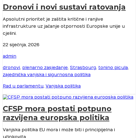
Dronovi i novi sustavi ratovanja
Apsolutni prioritet je zaštita kritične i ranjive
infrastrukture uz jačanje otpornosti Europske unije u
cjelini.
22 siječnja, 2026
admin
dronovi
,
plenarno zasjedanje
,
Strasbourg
,
tonino picula
,
zajednička vanjska i sigurnosna politika
Rad u parlamentu
,
Vanjska politika
CFSP mora postati potpuno
razvijena europska politika
Vanjska politika EU mora i može biti i principijelna i
učinkovita.