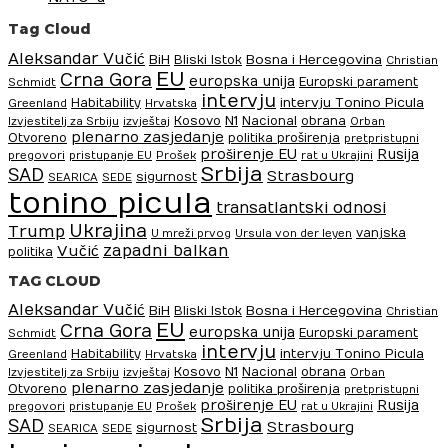
Tag Cloud
Aleksandar Vučić
BiH
Bosna i Hercegovina
Bliski Istok
Christian
EU
Crna Gora
europska unija
Europski parament
Schmidt
intervju
intervju Tonino Picula
Habitability
Greenland
Hrvatska
N1
Kosovo
Nacional
obrana
Izvjestitelj za Srbiju
izvještaj
Orban
plenarno zasjedanje
Otvoreno
politika proširenja
pretpristupni
proširenje EU
Rusija
pregovori
pristupanje EU
Prošek
rat u Ukrajini
Srbija
SAD
Strasbourg
sigurnost
SEARICA
SEDE
tonino picula
transatlantski odnosi
Ukrajina
Trump
vanjska
U mreži prvog
Ursula von der leyen
zapadni balkan
Vučić
politika
TAG CLOUD
Aleksandar Vučić
BiH
Bosna i Hercegovina
Bliski Istok
Christian
EU
Crna Gora
europska unija
Europski parament
Schmidt
intervju
intervju Tonino Picula
Habitability
Greenland
Hrvatska
N1
Kosovo
Nacional
obrana
Izvjestitelj za Srbiju
izvještaj
Orban
plenarno zasjedanje
Otvoreno
politika proširenja
pretpristupni
proširenje EU
Rusija
pregovori
pristupanje EU
Prošek
rat u Ukrajini
Srbija
SAD
Strasbourg
sigurnost
SEARICA
SEDE