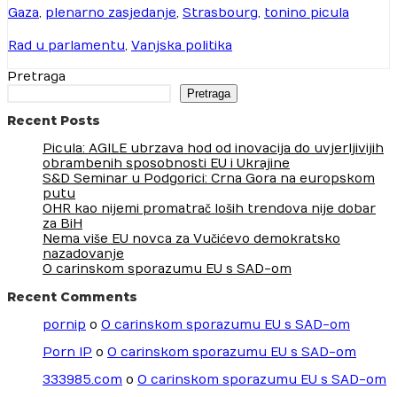
Gaza
,
plenarno zasjedanje
,
Strasbourg
,
tonino picula
Rad u parlamentu
,
Vanjska politika
Pretraga
Pretraga
Recent Posts
Picula: AGILE ubrzava hod od inovacija do uvjerljivijih
obrambenih sposobnosti EU i Ukrajine
S&D Seminar u Podgorici: Crna Gora na europskom
putu
OHR kao nijemi promatrač loših trendova nije dobar
za BiH
Nema više EU novca za Vučićevo demokratsko
nazadovanje
O carinskom sporazumu EU s SAD-om
Recent Comments
pornip
o
O carinskom sporazumu EU s SAD-om
Porn IP
o
O carinskom sporazumu EU s SAD-om
333985.com
o
O carinskom sporazumu EU s SAD-om