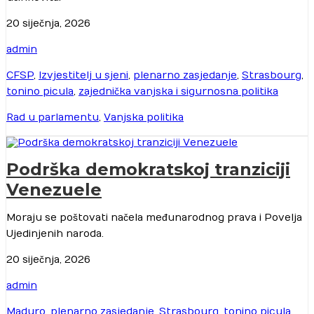
20 siječnja, 2026
admin
CFSP
,
Izvjestitelj u sjeni
,
plenarno zasjedanje
,
Strasbourg
,
tonino picula
,
zajednička vanjska i sigurnosna politika
Rad u parlamentu
,
Vanjska politika
Podrška demokratskoj tranziciji
Venezuele
Moraju se poštovati načela međunarodnog prava i Povelja
Ujedinjenih naroda.
20 siječnja, 2026
admin
Maduro
,
plenarno zasjedanje
,
Strasbourg
,
tonino picula
,