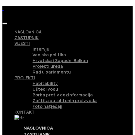
NASLOVNICA
ZASTUPNIK
VIJESTI
Intervjui
Vanjska politika
Hrvatska i Zapadni Balkan
Projekti ureda
Rad u parlamentu
PROJEKTI
Habitability
Uštedi vodu
Borba protiv dezinformacija
Zaštita autohtonih proizvoda
Foto natječaji
KONTAKT
NASLOVNICA
ZASTUPNIK