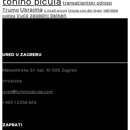
tonino picula
transatlantski odnosi
Ukrajina
Trump
vanjska
U mreži prvog
Ursula von der leyen
zapadni balkan
Vučić
politika
URED U ZAGREBU
Maksimirska 3/I. kat, 10 000 Zagreb
Hrvatska
ured@toninopicula.com
+385 1 2334 924
ZAPRATI