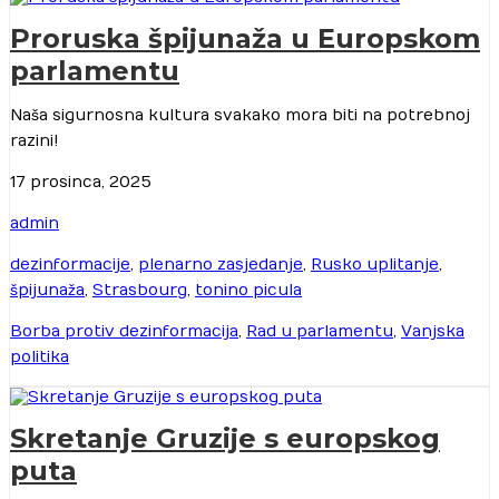
Proruska špijunaža u Europskom
parlamentu
Naša sigurnosna kultura svakako mora biti na potrebnoj
razini!
17 prosinca, 2025
admin
dezinformacije
,
plenarno zasjedanje
,
Rusko uplitanje
,
špijunaža
,
Strasbourg
,
tonino picula
Borba protiv dezinformacija
,
Rad u parlamentu
,
Vanjska
politika
Skretanje Gruzije s europskog
puta