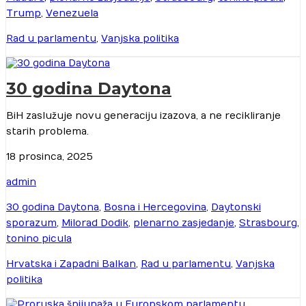
Trump
,
Venezuela
Rad u parlamentu
,
Vanjska politika
30 godina Daytona
BiH zaslužuje novu generaciju izazova, a ne recikliranje
starih problema.
18 prosinca, 2025
admin
30 godina Daytona
,
Bosna i Hercegovina
,
Daytonski
sporazum
,
Milorad Dodik
,
plenarno zasjedanje
,
Strasbourg
,
tonino picula
Hrvatska i Zapadni Balkan
,
Rad u parlamentu
,
Vanjska
politika