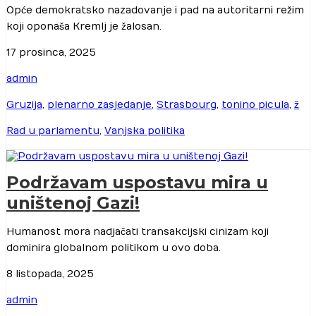
Opće demokratsko nazadovanje i pad na autoritarni režim
koji oponaša Kremlj je žalosan.
17 prosinca, 2025
admin
Gruzija
,
plenarno zasjedanje
,
Strasbourg
,
tonino picula
,
ž
Rad u parlamentu
,
Vanjska politika
Podržavam uspostavu mira u
uništenoj Gazi!
Humanost mora nadjačati transakcijski cinizam koji
dominira globalnom politikom u ovo doba.
8 listopada, 2025
admin