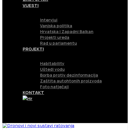
VIJESTI
Intervjui
Vanjska politika
Hrvatska i Zapadni Balkan
Projekti ureda
Rad u parlamentu
PROJEKTI
Habitability
Uštedi vodu
Borba protiv dezinformacija
Zaštita autohtonih proizvoda
Foto natječaji
KONTAKT