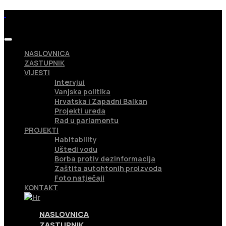
NASLOVNICA
ZASTUPNIK
VIJESTI
Intervjui
Vanjska politika
Hrvatska i Zapadni Balkan
Projekti ureda
Rad u parlamentu
PROJEKTI
Habitability
Uštedi vodu
Borba protiv dezinformacija
Zaštita autohtonih proizvoda
Foto natječaji
KONTAKT
NASLOVNICA
ZASTUPNIK