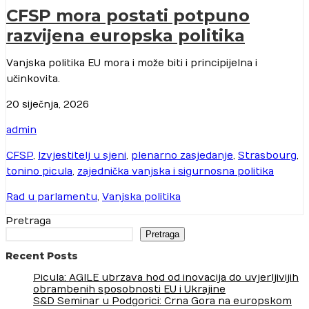
CFSP mora postati potpuno
razvijena europska politika
Vanjska politika EU mora i može biti i principijelna i
učinkovita.
20 siječnja, 2026
admin
CFSP
,
Izvjestitelj u sjeni
,
plenarno zasjedanje
,
Strasbourg
,
tonino picula
,
zajednička vanjska i sigurnosna politika
Rad u parlamentu
,
Vanjska politika
Pretraga
Pretraga
Recent Posts
Picula: AGILE ubrzava hod od inovacija do uvjerljivijih
obrambenih sposobnosti EU i Ukrajine
S&D Seminar u Podgorici: Crna Gora na europskom