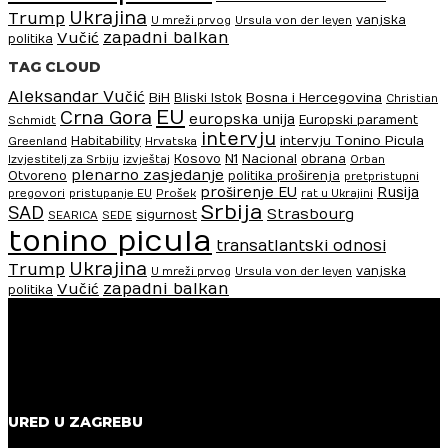
Ukrajina
Trump
vanjska
U mreži prvog
Ursula von der leyen
zapadni balkan
Vučić
politika
TAG CLOUD
Aleksandar Vučić
BiH
Bosna i Hercegovina
Bliski Istok
Christian
EU
Crna Gora
europska unija
Europski parament
Schmidt
intervju
intervju Tonino Picula
Habitability
Greenland
Hrvatska
N1
Kosovo
Nacional
obrana
Izvjestitelj za Srbiju
izvještaj
Orban
plenarno zasjedanje
Otvoreno
politika proširenja
pretpristupni
proširenje EU
Rusija
pregovori
pristupanje EU
Prošek
rat u Ukrajini
Srbija
SAD
Strasbourg
sigurnost
SEARICA
SEDE
tonino picula
transatlantski odnosi
Ukrajina
Trump
vanjska
U mreži prvog
Ursula von der leyen
zapadni balkan
Vučić
politika
URED U ZAGREBU