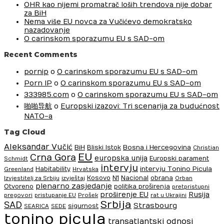
OHR kao nijemi promatrač loših trendova nije dobar
za BiH
Nema više EU novca za Vučićevo demokratsko
nazadovanje
O carinskom sporazumu EU s SAD-om
Recent Comments
pornip
o
O carinskom sporazumu EU s SAD-om
Porn IP
o
O carinskom sporazumu EU s SAD-om
333985.com
o
O carinskom sporazumu EU s SAD-om
啪啪导航
o
Europski izazovi: Tri scenarija za budućnost
NATO-a
Tag Cloud
Aleksandar Vučić
BiH
Bosna i Hercegovina
Bliski Istok
Christian
EU
Crna Gora
europska unija
Europski parament
Schmidt
intervju
intervju Tonino Picula
Habitability
Greenland
Hrvatska
N1
Kosovo
Nacional
obrana
Izvjestitelj za Srbiju
izvještaj
Orban
plenarno zasjedanje
Otvoreno
politika proširenja
pretpristupni
proširenje EU
Rusija
pregovori
pristupanje EU
Prošek
rat u Ukrajini
Srbija
SAD
Strasbourg
sigurnost
SEARICA
SEDE
tonino picula
transatlantski odnosi