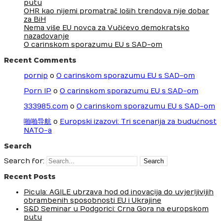
putu
OHR kao nijemi promatrač loših trendova nije dobar
za BiH
Nema više EU novca za Vučićevo demokratsko
nazadovanje
O carinskom sporazumu EU s SAD-om
Recent Comments
pornip
o
O carinskom sporazumu EU s SAD-om
Porn IP
o
O carinskom sporazumu EU s SAD-om
333985.com
o
O carinskom sporazumu EU s SAD-om
啪啪导航
o
Europski izazovi: Tri scenarija za budućnost
NATO-a
Search
Search for:
Recent Posts
Picula: AGILE ubrzava hod od inovacija do uvjerljivijih
obrambenih sposobnosti EU i Ukrajine
S&D Seminar u Podgorici: Crna Gora na europskom
putu