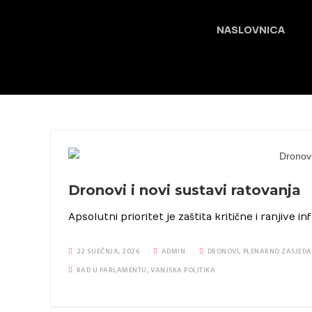
NASLOVNICA
Dronovi i novi sustavi ratovanja
Apsolutni prioritet je zaštita kritične i ranjive 
22 SIJEČNJA, 2026
ADMIN
DRONOVI
,
PLENARNO ZASJEDA
RAD U PARLAMENTU
,
VANJSKA POLITIKA