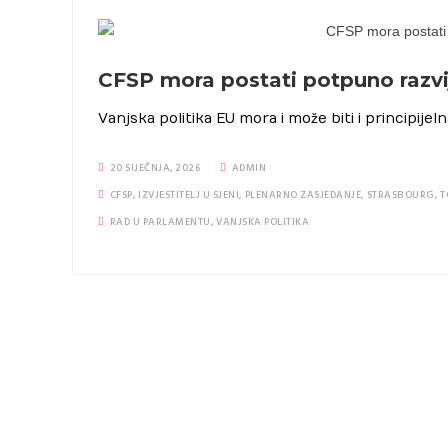
CFSP mora postati potpuno razvi
Vanjska politika EU mora i može biti i principijeln
20 SIJEČNJA, 2026
ADMIN
CFSP
,
IZVJESTITELJ U SJENI
,
PLENARNO ZASJEDANJE
,
STRASBOURG
,
T
RAD U PARLAMENTU
,
VANJSKA POLITIKA