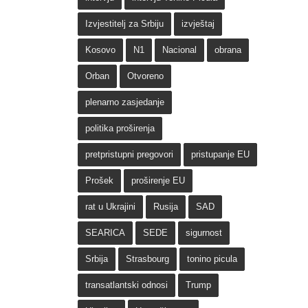
Izvjestitelj za Srbiju
izvještaj
Kosovo
N1
Nacional
obrana
Orban
Otvoreno
plenarno zasjedanje
politika proširenja
pretpristupni pregovori
pristupanje EU
Prošek
proširenje EU
rat u Ukrajini
Rusija
SAD
SEARICA
SEDE
sigurnost
Srbija
Strasbourg
tonino picula
transatlantski odnosi
Trump