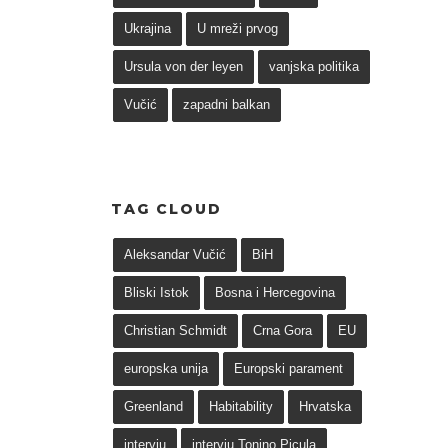
Ukrajina
U mreži prvog
Ursula von der leyen
vanjska politika
Vučić
zapadni balkan
TAG CLOUD
Aleksandar Vučić
BiH
Bliski Istok
Bosna i Hercegovina
Christian Schmidt
Crna Gora
EU
europska unija
Europski parament
Greenland
Habitability
Hrvatska
intervju
intervju Tonino Picula