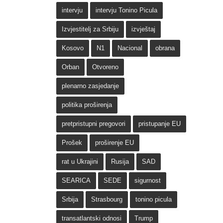
intervju
intervju Tonino Picula
Izvjestitelj za Srbiju
izvještaj
Kosovo
N1
Nacional
obrana
Orban
Otvoreno
plenarno zasjedanje
politika proširenja
pretpristupni pregovori
pristupanje EU
Prošek
proširenje EU
rat u Ukrajini
Rusija
SAD
SEARICA
SEDE
sigurnost
Srbija
Strasbourg
tonino picula
transatlantski odnosi
Trump