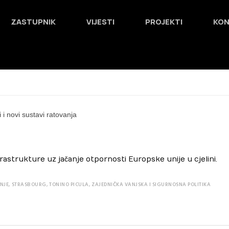
ZASTUPNIK
VIJESTI
PROJEKTI
KO
infrastrukture uz jačanje otpornosti Europske unije u cjelini.
NJE
,
STRASBOURG
,
TONINO PICULA
,
ZAJEDNIČKA VANJSKA I SIGURNOSNA POLITIKA