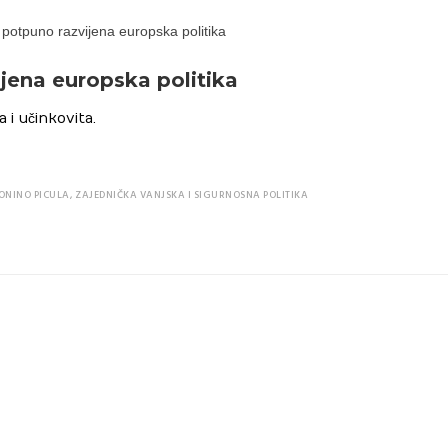
jena europska politika
a i učinkovita.
ONINO PICULA
,
ZAJEDNIČKA VANJSKA I SIGURNOSNA POLITIKA