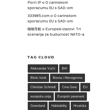
Porn IP
 o 
O carinskom 
sporazumu EU s SAD-om
333985.com
 o 
O carinskom 
sporazumu EU s SAD-om
啪啪导航
 o 
Europski izazovi: Tri 
scenarija za budućnost NATO-a
TAG CLOUD
Aleksandar Vučić
BiH
Bliski Istok
Bosna i Hercegovina
Christian Schmidt
Crna Gora
EU
europska unija
Europski parament
Greenland
Habitability
Hrvatska