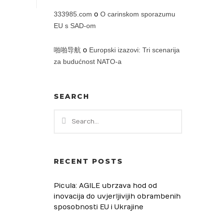
333985.com
o
O carinskom sporazumu
EU s SAD-om
啪啪导航
o
Europski izazovi: Tri scenarija
za budućnost NATO-a
SEARCH
RECENT POSTS
Picula: AGILE ubrzava hod od
inovacija do uvjerljivijih obrambenih
sposobnosti EU i Ukrajine