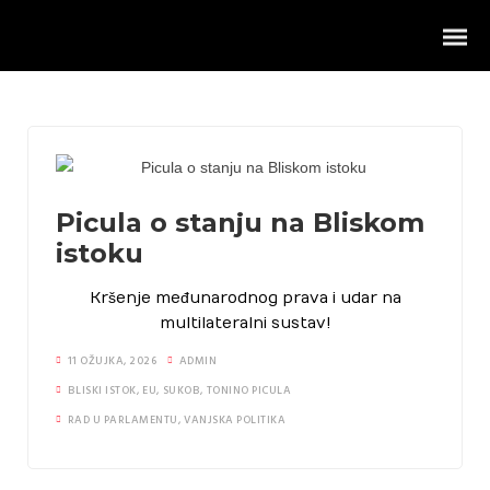
Picula o stanju na Bliskom
istoku
Intervjui
Kršenje međunarodnog prava i udar na
Vanjska politika
multilateralni sustav!
Hrvatska i Zapadni Balkan
11 OŽUJKA, 2026
ADMIN
BLISKI ISTOK
,
EU
,
SUKOB
,
TONINO PICULA
Projekti ureda
RAD U PARLAMENTU
,
VANJSKA POLITIKA
Rad u parlamentu