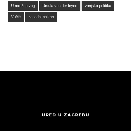
U mreži prvog
Ursula von der leyen
vanjska politika
Vučić
zapadni balkan
URED U ZAGREBU