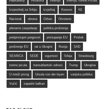
Habitability
Hrvatska
intervju
intervju Tonino Picula
Izvjestitelj za Srbiju
izvještaj
Kosovo
N1
Nacional
obrana
Orban
Otvoreno
plenarno zasjedanje
politika proširenja
pretpristupni pregovori
pristupanje EU
Prošek
proširenje EU
rat u Ukrajini
Rusija
SAD
SEARICA
SEDE
sigurnost
Srbija
Strasbourg
tonino picula
transatlantski odnosi
Trump
Ukrajina
U mreži prvog
Ursula von der leyen
vanjska politika
Vučić
zapadni balkan