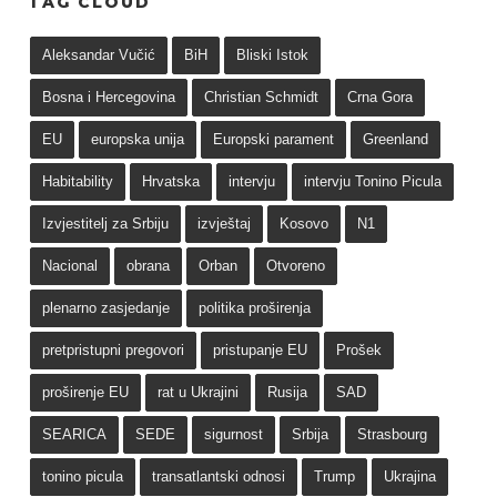
TAG CLOUD
Aleksandar Vučić
BiH
Bliski Istok
Bosna i Hercegovina
Christian Schmidt
Crna Gora
EU
europska unija
Europski parament
Greenland
Habitability
Hrvatska
intervju
intervju Tonino Picula
Izvjestitelj za Srbiju
izvještaj
Kosovo
N1
Nacional
obrana
Orban
Otvoreno
plenarno zasjedanje
politika proširenja
pretpristupni pregovori
pristupanje EU
Prošek
proširenje EU
rat u Ukrajini
Rusija
SAD
SEARICA
SEDE
sigurnost
Srbija
Strasbourg
tonino picula
transatlantski odnosi
Trump
Ukrajina