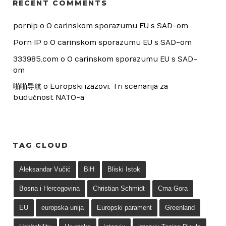
RECENT COMMENTS
pornip
 o 
O carinskom sporazumu EU s SAD-om
Porn IP
 o 
O carinskom sporazumu EU s SAD-om
333985.com
 o 
O carinskom sporazumu EU s SAD-
om
啪啪导航
 o 
Europski izazovi: Tri scenarija za 
budućnost NATO-a
TAG CLOUD
Aleksandar Vučić
BiH
Bliski Istok
Bosna i Hercegovina
Christian Schmidt
Crna Gora
EU
europska unija
Europski parament
Greenland