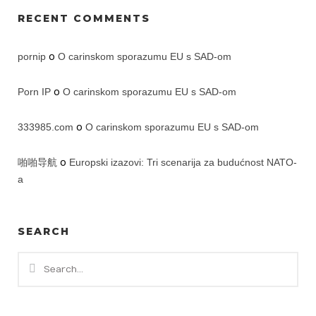
RECENT COMMENTS
pornip
o
O carinskom sporazumu EU s SAD-om
Porn IP
o
O carinskom sporazumu EU s SAD-om
333985.com
o
O carinskom sporazumu EU s SAD-om
啪啪导航
o
Europski izazovi: Tri scenarija za budućnost NATO-
a
SEARCH