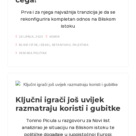
Prva i za njega najvažnija tranzicija je da se
rekonfigurira kompletan odnos na Bliskom
istoku
24 LIPNJA, 2025
ADMIN
BLISKI ISTOK
,
IZRAEL
,
NETANYAHU
,
PALESTINA
VANJSKA POLITIKA
Ključni igrači još uvijek
razmatraju koristi i gubitke
Tonino Picula u razgovoru za Novi list
analizirao je situaciju na Bliskom istoku te
političke događaje u jugoistočnoj Europi.