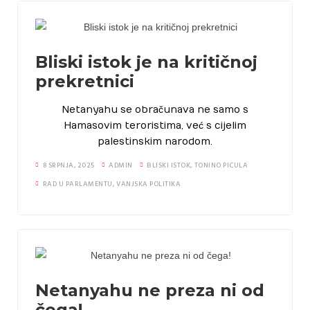
Habitability
Bliski istok je na kritičnoj
Uštedi vodu
prekretnici
Borba protiv dezinformacija
Netanyahu se obračunava ne samo s
Hamasovim teroristima, već s cijelim
Zaštita autohtonih proizvoda
palestinskim narodom.
Foto natječaji
8 SRPNJA, 2025
ADMIN
BLISKI ISTOK
,
TONINO PICULA
RAD U PARLAMENTU
,
VANJSKA POLITIKA
Netanyahu ne preza ni od
čega!