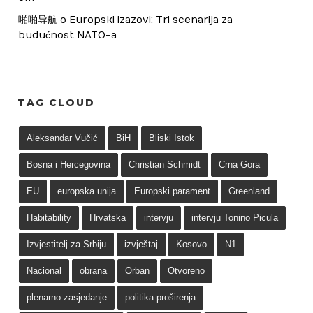
啪啪导航
 o 
Europski izazovi: Tri scenarija za 
budućnost NATO-a
TAG CLOUD
Aleksandar Vučić
BiH
Bliski Istok
Bosna i Hercegovina
Christian Schmidt
Crna Gora
EU
europska unija
Europski parament
Greenland
Habitability
Hrvatska
intervju
intervju Tonino Picula
Izvjestitelj za Srbiju
izvještaj
Kosovo
N1
Nacional
obrana
Orban
Otvoreno
plenarno zasjedanje
politika proširenja