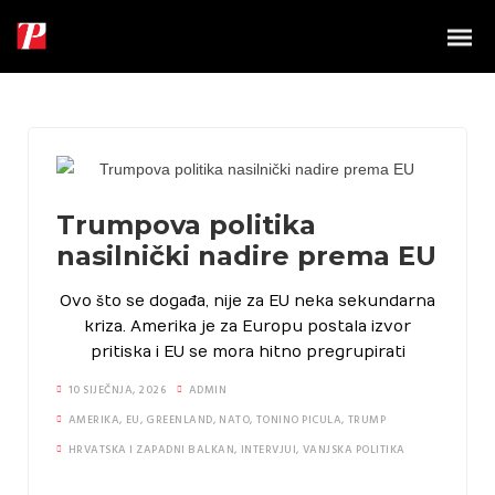
Trumpova politika
nasilnički nadire prema EU
Ovo što se događa, nije za EU neka sekundarna
kriza. Amerika je za Europu postala izvor
pritiska i EU se mora hitno pregrupirati
10 SIJEČNJA, 2026
ADMIN
AMERIKA
,
EU
,
GREENLAND
,
NATO
,
TONINO PICULA
,
TRUMP
HRVATSKA I ZAPADNI BALKAN
,
INTERVJUI
,
VANJSKA POLITIKA