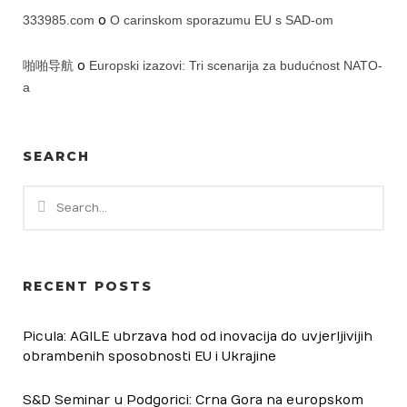
333985.com
o
O carinskom sporazumu EU s SAD-om
啪啪导航
o
Europski izazovi: Tri scenarija za budućnost NATO-
a
SEARCH
RECENT POSTS
Picula: AGILE ubrzava hod od inovacija do uvjerljivijih
obrambenih sposobnosti EU i Ukrajine
S&D Seminar u Podgorici: Crna Gora na europskom