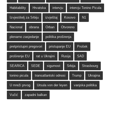
Habitability
Hrvatska
intervju
intervju Tonino Picula
Izvjestitelj za Srbiju
izvještaj
Kosovo
N1
Nacional
obrana
Orban
Otvoreno
plenarno zasjedanje
politika proširenja
pretpristupni pregovori
pristupanje EU
Prošek
proširenje EU
rat u Ukrajini
Rusija
SAD
SEARICA
SEDE
sigurnost
Srbija
Strasbourg
tonino picula
transatlantski odnosi
Trump
Ukrajina
U mreži prvog
Ursula von der leyen
vanjska politika
Vučić
zapadni balkan