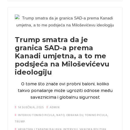
Trump smatra da je
granica SAD-a prema
Kanadi umjetna, a to me
podsjeća na Miloševićevu
ideologiju
O tome što znače ovi probni baloni, koliko
takvo ponašanje može ugroziti odnose među
saveznicima i globalnu sigurnost
14 SIJEČNJA, 2025
ADMIN
INTERVJU TONINO PICULA
,
NATO
,
OBRANA EU
,
TONINO PICULA
,
TRUMP
HRVATSKA I ZAPADNI BALKAN
,
INTERVJUI
,
VANJSKA POLITIKA