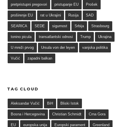
pretpristupni pregovori
pristupanje EU
Prošek
proširenje EU
rat u Ukrajini
Rusija
SAD
SEARICA
SEDE
sigurnost
Srbija
Strasbourg
tonino picula
transatlantski odnosi
Trump
Ukrajina
U mreži prvog
Ursula von der leyen
vanjska politika
Vučić
zapadni balkan
TAG CLOUD
Aleksandar Vučić
BiH
Bliski Istok
Bosna i Hercegovina
Christian Schmidt
Crna Gora
EU
europska unija
Europski parament
Greenland