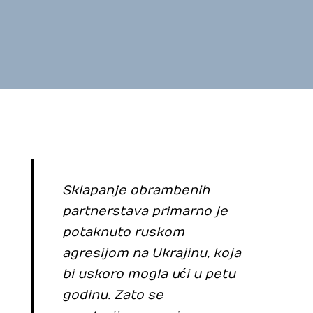
Habitability
Uštedi vodu
Borba protiv dezinformacija
Zaštita autohtonih proizvoda
Foto natječaji
Sklapanje obrambenih
partnerstava primarno je
potaknuto ruskom
agresijom na Ukrajinu, koja
bi uskoro mogla ući u petu
godinu. Zato se