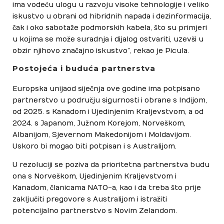
ima vodeću ulogu u razvoju visoke tehnologije i veliko
iskustvo u obrani od hibridnih napada i dezinformacija,
čak i oko sabotaže podmorskih kabela, što su primjeri
u kojima se može suradnja i dijalog ostvariti, uzevši u
obzir njihovo značajno iskustvo”, rekao je Picula.
Postojeća i buduća partnerstva
Europska unija od siječnja ove godine ima potpisano
partnerstvo u području sigurnosti i obrane s Indijom,
od 2025. s Kanadom i Ujedinjenim Kraljevstvom, a od
2024. s Japanom, Južnom Korejom, Norveškom,
Albanijom, Sjevernom Makedonijom i Moldavijom.
Uskoro bi mogao biti potpisan i s Australijom.
U rezoluciji se poziva da prioritetna partnerstva budu
ona s Norveškom, Ujedinjenim Kraljevstvom i
Kanadom, članicama NATO-a, kao i da treba što prije
zaključiti pregovore s Australijom i istražiti
potencijalno partnerstvo s Novim Zelandom.