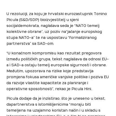
U rezoluciji, za koju je hrvatski eurozastupnik Tonino
Picula (S&D/SDP) bio izvjestitelj u sjeni
socijaldemokrata, naglašava se da je “NATO temelj
kolektivne obrane”, uz poziv na “jačanje europskog
stupa NATO-a” te na uspostavu “formaliziranog
partnerstva” sa SAD-om.
“U konačnom kompromisu kao rezultat pregovora
između političkih grupa, tekst naglašava da odnosi EU-
a i SAD-a ostaju temelj europske sigurnosti i obrane.
Međutim, upozorava na rizike koje predstavlja
promjena fokusa američke vanjske politike i poziva EU
da razvije vlastite kapacitete za planiranje i
operativne sposobnosti”, rekao je Picula Hini.
Picula dodaje da je inzistirao, što je uneseno u tekst,
da partnerstva s istomišljenicima “moraju biti
temeljena na uzajamno koristan način i u skladu s