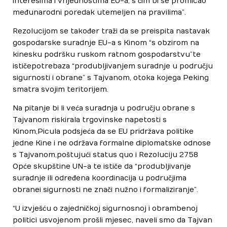
interesima i vrijednostima EU-a, s čim bi se promicao
međunarodni poredak utemeljen na pravilima”.
Rezolucijom se također traži da se preispita nastavak
gospodarske suradnje EU-a s Kinom “s obzirom na
kinesku podršku ruskom ratnom gospodarstvu” te
ističe potreba za “produbljivanjem suradnje u području
sigurnosti i obrane” s Tajvanom, otoka kojega Peking
smatra svojim teritorijem.
Na pitanje bi li veća suradnja u području obrane s
Tajvanom riskirala trgovinske napetosti s
Kinom, Picula podsjeća da se EU pridržava politike
jedne Kine i ne održava formalne diplomatske odnose
s Tajvanom, poštujući status quo i Rezoluciju 2758
Opće skupštine UN-a te ističe da “produbljivanje
suradnje ili određena koordinacija u područjima
obrane i sigurnosti ne znači nužno i formaliziranje”.
“U izvješću o zajedničkoj sigurnosnoj i obrambenoj
politici usvojenom prošli mjesec, naveli smo da Tajvan