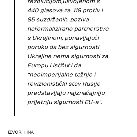
rezolucijom, usvojenom s
440 glasova za, 119 protiv i
85 suzdržanih, poziva
na formalizirano partnerstvo
s Ukrajinom, ponavljajući
poruku da bez sigurnosti
Ukrajine nema sigurnosti za
Europu i ističući da
“neoimperijalne težnje i
revizionistički stav Rusije
predstavljaju najznačajniju
prijetnju sigurnosti EU-a”.
IZVOR:
HINA