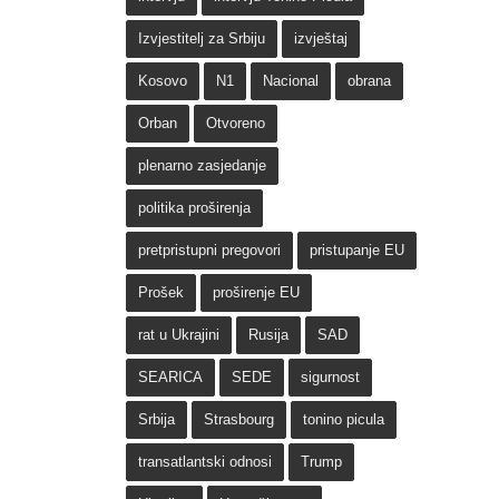
Izvjestitelj za Srbiju
izvještaj
Kosovo
N1
Nacional
obrana
Orban
Otvoreno
plenarno zasjedanje
politika proširenja
pretpristupni pregovori
pristupanje EU
Prošek
proširenje EU
rat u Ukrajini
Rusija
SAD
SEARICA
SEDE
sigurnost
Srbija
Strasbourg
tonino picula
transatlantski odnosi
Trump