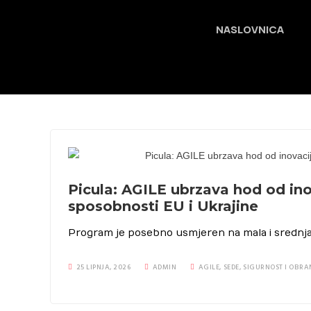
NASLOVNICA
Picula: AGILE ubrzava hod od ino
sposobnosti EU i Ukrajine
Program je posebno usmjeren na mala i srednja
25 LIPNJA, 2026
ADMIN
AGILE
,
SEDE
,
SIGURNOST I OBRA