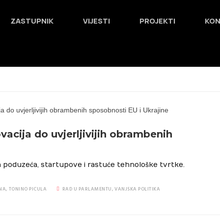
ZASTUPNIK
VIJESTI
PROJEKTI
KO
vacija do uvjerljivijih obrambenih
 poduzeća, startupove i rastuće tehnološke tvrtke.
NA
,
TONINO PICULA
RAD U PARLAMENTU
,
VANJSKA POLITIKA