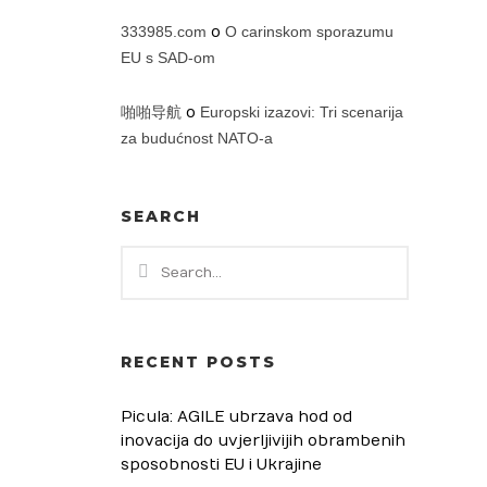
333985.com
o
O carinskom sporazumu
EU s SAD-om
啪啪导航
o
Europski izazovi: Tri scenarija
za budućnost NATO-a
SEARCH
RECENT POSTS
Picula: AGILE ubrzava hod od
inovacija do uvjerljivijih obrambenih
sposobnosti EU i Ukrajine