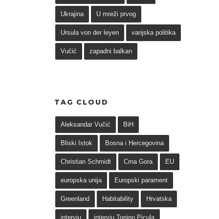
Ukrajina
U mreži prvog
Ursula von der leyen
vanjska politika
Vučić
zapadni balkan
TAG CLOUD
Aleksandar Vučić
BiH
Bliski Istok
Bosna i Hercegovina
Christian Schmidt
Crna Gora
EU
europska unija
Europski parament
Greenland
Habitability
Hrvatska
intervju
intervju Tonino Picula