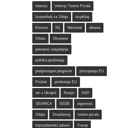
intervju
intervju Tonino Picula
Izvjestitelj za Srbiju
izvještaj
Kosovo
N1
Nacional
obrana
Orban
Otvoreno
plenarno zasjedanje
politika proširenja
pretpristupni pregovori
pristupanje EU
Prošek
proširenje EU
rat u Ukrajini
Rusija
SAD
SEARICA
SEDE
sigurnost
Srbija
Strasbourg
tonino picula
transatlantski odnosi
Trump