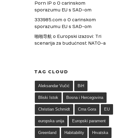
Porn IP
 o 
O carinskom 
sporazumu EU s SAD-om
333985.com
 o 
O carinskom 
sporazumu EU s SAD-om
啪啪导航
 o 
Europski izazovi: Tri 
scenarija za budućnost NATO-a
TAG CLOUD
Aleksandar Vučić
BiH
Bliski Istok
Bosna i Hercegovina
Christian Schmidt
Crna Gora
EU
europska unija
Europski parament
Greenland
Habitability
Hrvatska