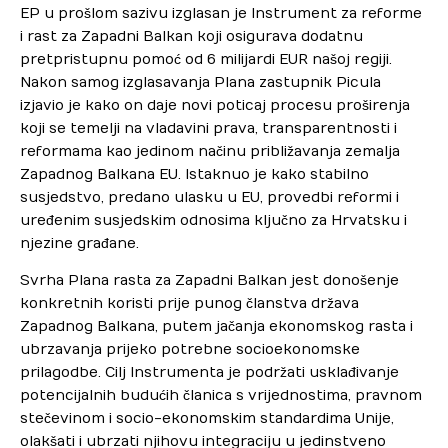
EP u prošlom sazivu izglasan je Instrument za reforme
i rast za Zapadni Balkan koji osigurava dodatnu
pretpristupnu pomoć od 6 milijardi EUR našoj regiji.
Nakon samog izglasavanja Plana zastupnik Picula
izjavio je kako on daje novi poticaj procesu proširenja
koji se temelji na vladavini prava, transparentnosti i
reformama kao jedinom načinu približavanja zemalja
Zapadnog Balkana EU. Istaknuo je kako stabilno
susjedstvo, predano ulasku u EU, provedbi reformi i
uređenim susjedskim odnosima ključno za Hrvatsku i
njezine građane.
Svrha Plana rasta za Zapadni Balkan jest donošenje
konkretnih koristi prije punog članstva država
Zapadnog Balkana, putem jačanja ekonomskog rasta i
ubrzavanja prijeko potrebne socioekonomske
prilagodbe. Cilj Instrumenta je podržati usklađivanje
potencijalnih budućih članica s vrijednostima, pravnom
stečevinom i socio-ekonomskim standardima Unije,
olakšati i ubrzati njihovu integraciju u jedinstveno