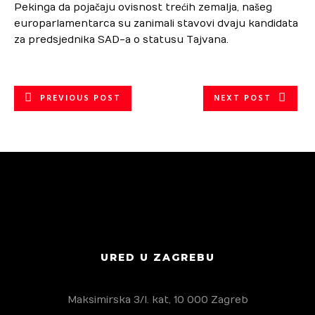
Pekinga da pojačaju ovisnost trećih zemalja, našeg
europarlamentarca su zanimali stavovi dvaju kandidata
za predsjednika SAD-a o statusu Tajvana.
PREVIOUS POST
NEXT POST
URED U ZAGREBU
Maksimirska 3/I. kat, 10 000 Zagreb