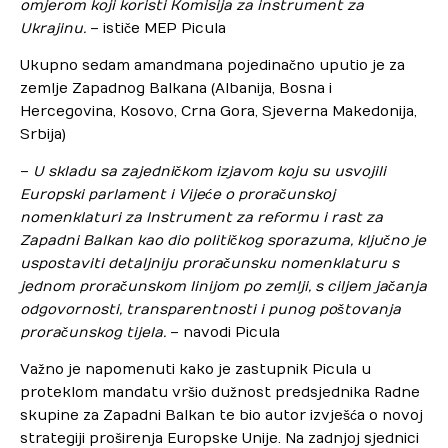
omjerom koji koristi Komisija za instrument za
Ukrajinu.
– ističe MEP Picula
Ukupno sedam amandmana pojedinačno uputio je za
zemlje Zapadnog Balkana (Albanija, Bosna i
Hercegovina, Kosovo, Crna Gora, Sjeverna Makedonija,
Srbija)
–
U skladu sa zajedničkom izjavom koju su usvojili
Europski parlament i Vijeće o proračunskoj
nomenklaturi za Instrument za reformu i rast za
Zapadni Balkan kao dio političkog sporazuma, ključno je
uspostaviti detaljniju proračunsku nomenklaturu s
jednom proračunskom linijom po zemlji, s ciljem jačanja
odgovornosti, transparentnosti i punog poštovanja
proračunskog tijela.
– navodi Picula
Važno je napomenuti kako je zastupnik Picula u
proteklom mandatu vršio dužnost predsjednika Radne
skupine za Zapadni Balkan te bio autor izvješća o novoj
strategiji proširenja Europske Unije. Na zadnjoj sjednici