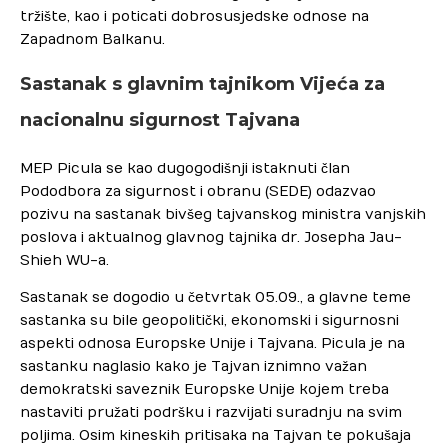
tržište, kao i poticati dobrosusjedske odnose na
Zapadnom Balkanu.
Sastanak s glavnim tajnikom Vijeća za
nacionalnu sigurnost Tajvana
MEP Picula se kao dugogodišnji istaknuti član
Pododbora za sigurnost i obranu (SEDE) odazvao
pozivu na sastanak bivšeg tajvanskog ministra vanjskih
poslova i aktualnog glavnog tajnika dr. Josepha Jau-
Shieh WU-a.
Sastanak se dogodio u četvrtak 05.09., a glavne teme
sastanka su bile geopolitički, ekonomski i sigurnosni
aspekti odnosa Europske Unije i Tajvana. Picula je na
sastanku naglasio kako je Tajvan iznimno važan
demokratski saveznik Europske Unije kojem treba
nastaviti pružati podršku i razvijati suradnju na svim
poljima. Osim kineskih pritisaka na Tajvan te pokušaja