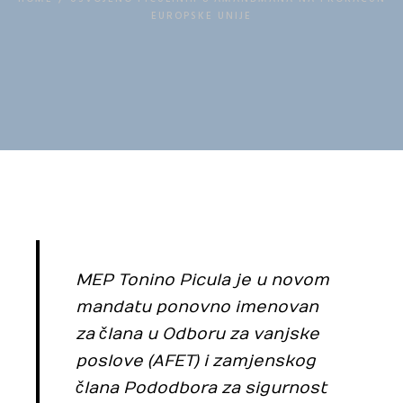
EUROPSKE UNIJE
Habitability
Uštedi vodu
Borba protiv dezinformacija
Zaštita autohtonih proizvoda
Foto natječaji
MEP Tonino Picula je u novom
mandatu ponovno imenovan
za člana u Odboru za vanjske
poslove (AFET) i zamjenskog
člana Pododbora za sigurnost