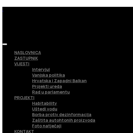
NASLOVNICA
ZASTUPNIK
VIJESTI
Intervjui
Vanjska politika
Hrvatska i Zapadni Balkan
Projekti ureda
Rad u parlamentu
PROJEKTI
Habitability
Uštedi vodu
Borba protiv dezinformacija
Zaštita autohtonih proizvoda
Foto natječaji
KONTAKT