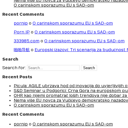
Nema više EU novca za Vučićevo demokratsko nazadov
O carinskom sporazumu EU s SAD-om
Recent Comments
pornip
o
O carinskom sporazumu EU s SAD-om
Porn IP
o
O carinskom sporazumu EU s SAD-om
333985.com
o
O carinskom sporazumu EU s SAD-om
啪啪导航
o
Europski izazovi: Tri scenarija za budućnost
Search
Search for:
Recent Posts
Picula: AGILE ubrzava hod od inovacija do uvjerljivijih
S&D Seminar u Podgorici: Crna Gora na europskom pu
OHR kao nijemi promatrač loših trendova nije dobar za
Nema više EU novca za Vučićevo demokratsko nazadov
O carinskom sporazumu EU s SAD-om
Recent Comments
pornip
o
O carinskom sporazumu EU s SAD-om