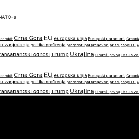
 NATO-a
EU
Crna Gora
europska unija
Europski parament
Schmidt
Greenl
o zasjedanje
politika proširenja
pretpristupni pregovori
pristupanje EU
P
Ukrajina
ransatlantski odnosi
Trump
U mreži prvog
Ursula vo
EU
Crna Gora
europska unija
Europski parament
Schmidt
Greenl
o zasjedanje
politika proširenja
pretpristupni pregovori
pristupanje EU
P
Ukrajina
ransatlantski odnosi
Trump
U mreži prvog
Ursula vo