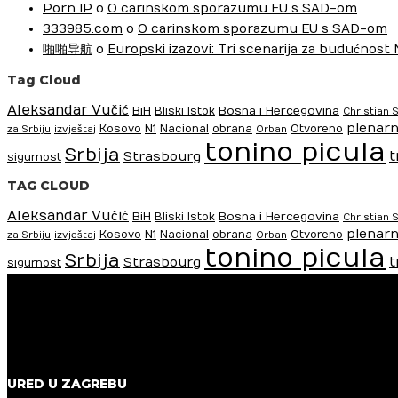
Porn IP
o
O carinskom sporazumu EU s SAD-om
333985.com
o
O carinskom sporazumu EU s SAD-om
啪啪导航
o
Europski izazovi: Tri scenarija za budućnost
Tag Cloud
Aleksandar Vučić
BiH
Bosna i Hercegovina
Bliski Istok
Christian 
plenarn
N1
Kosovo
Nacional
obrana
Otvoreno
za Srbiju
izvještaj
Orban
tonino picula
Srbija
t
Strasbourg
sigurnost
TAG CLOUD
Aleksandar Vučić
BiH
Bosna i Hercegovina
Bliski Istok
Christian 
plenarn
N1
Kosovo
Nacional
obrana
Otvoreno
za Srbiju
izvještaj
Orban
tonino picula
Srbija
t
Strasbourg
sigurnost
URED U ZAGREBU