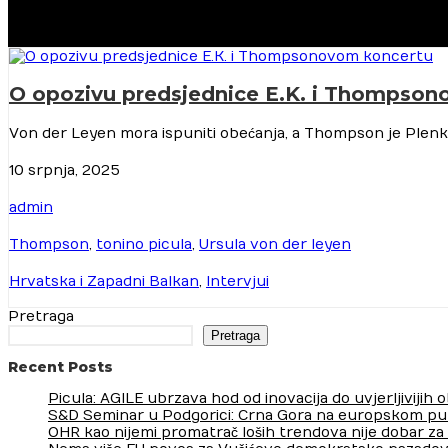
O opozivu predsjednice E.K. i Thompso
Von der Leyen mora ispuniti obećanja, a Thompson je Plenko
10 srpnja, 2025
admin
Thompson
,
tonino picula
,
Ursula von der leyen
Hrvatska i Zapadni Balkan
,
Intervjui
Pretraga
Pretraga
Recent Posts
Picula: AGILE ubrzava hod od inovacija do uvjerljivijih
S&D Seminar u Podgorici: Crna Gora na europskom pu
OHR kao nijemi promatrač loših trendova nije dobar za