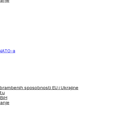
anje
 NATO-a
 obrambenih sposobnosti EU i Ukrajine
tu
 BiH
anje