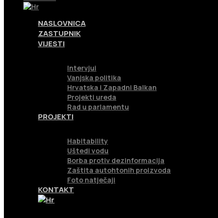
NASLOVNICA
ZASTUPNIK
VIJESTI
Intervjui
Vanjska politika
Hrvatska i Zapadni Balkan
Projekti ureda
Rad u parlamentu
PROJEKTI
Habitability
Uštedi vodu
Borba protiv dezinformacija
Zaštita autohtonih proizvoda
Foto natječaji
KONTAKT