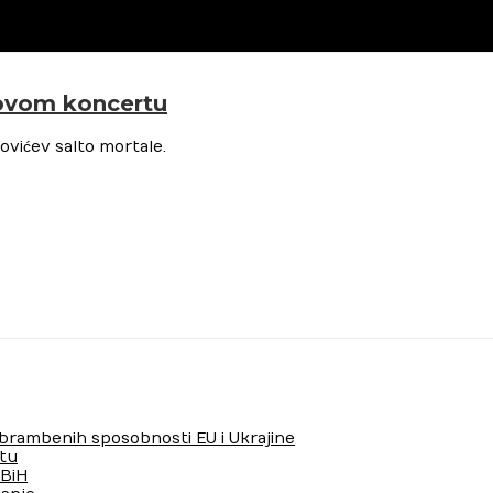
novom koncertu
vićev salto mortale.
 obrambenih sposobnosti EU i Ukrajine
tu
 BiH