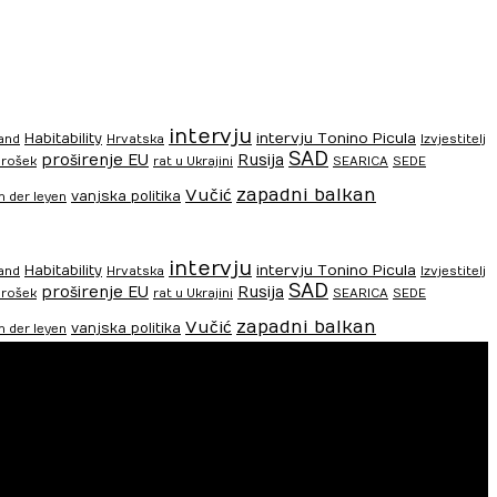
intervju
intervju Tonino Picula
Habitability
and
Hrvatska
Izvjestitelj
SAD
proširenje EU
Rusija
rošek
rat u Ukrajini
SEARICA
SEDE
zapadni balkan
Vučić
vanjska politika
n der leyen
intervju
intervju Tonino Picula
Habitability
and
Hrvatska
Izvjestitelj
SAD
proširenje EU
Rusija
rošek
rat u Ukrajini
SEARICA
SEDE
zapadni balkan
Vučić
vanjska politika
n der leyen