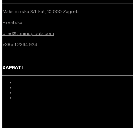
Maksimirska 3/I. kat, 10 000 Zagreb
Hrvatska
ured@toninopicula.com
+385 1 2334 924
ZAPRATI