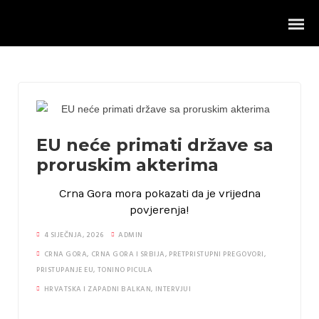
EU neće primati države sa
proruskim akterima
Intervjui
Crna Gora mora pokazati da je vrijedna
Vanjska politika
povjerenja!
Hrvatska i Zapadni Balkan
4 SIJEČNJA, 2026
ADMIN
CRNA GORA
,
CRNA GORA I SRBIJA
,
PRETPRISTUPNI PREGOVORI
,
Projekti ureda
PRISTUPANJE EU
,
TONINO PICULA
HRVATSKA I ZAPADNI BALKAN
,
INTERVJUI
Rad u parlamentu