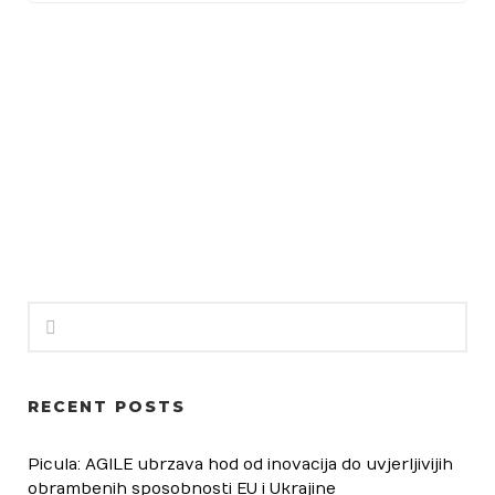
Habitability
Uštedi vodu
Borba protiv dezinformacija
Zaštita autohtonih proizvoda
Foto natječaji
RECENT POSTS
Picula: AGILE ubrzava hod od inovacija do uvjerljivijih
obrambenih sposobnosti EU i Ukrajine