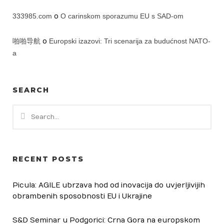
333985.com
o
O carinskom sporazumu EU s SAD-om
啪啪导航
o
Europski izazovi: Tri scenarija za budućnost NATO-
a
SEARCH
RECENT POSTS
Picula: AGILE ubrzava hod od inovacija do uvjerljivijih
obrambenih sposobnosti EU i Ukrajine
S&D Seminar u Podgorici: Crna Gora na europskom