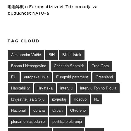
啪啪导航
 o 
Europski izazovi: Tri scenarija za 
budućnost NATO-a
TAG CLOUD
Aleksandar Vučić
BiH
Bliski Istok
Bosna i Hercegovina
Christian Schmidt
Crna Gora
EU
europska unija
Europski parament
Greenland
Habitability
Hrvatska
intervju
intervju Tonino Picula
Izvjestitelj za Srbiju
izvještaj
Kosovo
N1
Nacional
obrana
Orban
Otvoreno
plenarno zasjedanje
politika proširenja