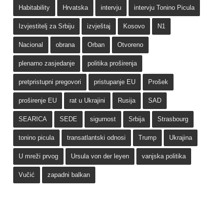
Habitability
Hrvatska
intervju
intervju Tonino Picula
Izvjestitelj za Srbiju
izvještaj
Kosovo
N1
Nacional
obrana
Orban
Otvoreno
plenarno zasjedanje
politika proširenja
pretpristupni pregovori
pristupanje EU
Prošek
proširenje EU
rat u Ukrajini
Rusija
SAD
SEARICA
SEDE
sigurnost
Srbija
Strasbourg
tonino picula
transatlantski odnosi
Trump
Ukrajina
U mreži prvog
Ursula von der leyen
vanjska politika
Vučić
zapadni balkan