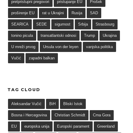
pretpristupni pregovori
pristupanje EU
Prošek
proširenje EU
rat u Ukrajini
Rusija
SAD
SEARICA
SEDE
sigurnost
Srbija
Strasbourg
tonino picula
transatlantski odnosi
Trump
Ukrajina
U mreži prvog
Ursula von der leyen
vanjska politika
Vučić
zapadni balkan
TAG CLOUD
Aleksandar Vučić
BiH
Bliski Istok
Bosna i Hercegovina
Christian Schmidt
Crna Gora
EU
europska unija
Europski parament
Greenland