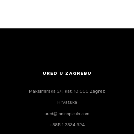
URED U ZAGREBU
Maksimirska 3/I. kat, 10 000 Zagreb
Hrvatska
ured@toninopicula.com
+385 1 2334 924