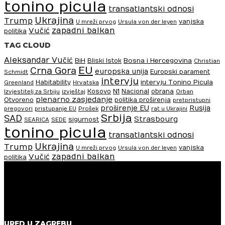
tonino picula
transatlantski odnosi
Ukrajina
Trump
vanjska
U mreži prvog
Ursula von der leyen
zapadni balkan
Vučić
politika
TAG CLOUD
Aleksandar Vučić
BiH
Bosna i Hercegovina
Bliski Istok
Christian
EU
Crna Gora
europska unija
Europski parament
Schmidt
intervju
intervju Tonino Picula
Habitability
Greenland
Hrvatska
N1
Kosovo
Nacional
obrana
Izvjestitelj za Srbiju
izvještaj
Orban
plenarno zasjedanje
Otvoreno
politika proširenja
pretpristupni
proširenje EU
Rusija
pregovori
pristupanje EU
Prošek
rat u Ukrajini
Srbija
SAD
Strasbourg
sigurnost
SEARICA
SEDE
tonino picula
transatlantski odnosi
Ukrajina
Trump
vanjska
U mreži prvog
Ursula von der leyen
zapadni balkan
Vučić
politika
URED U ZAGREBU