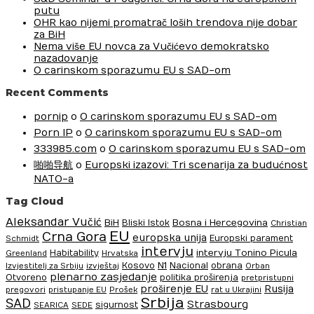
putu
OHR kao nijemi promatrač loših trendova nije dobar
za BiH
Nema više EU novca za Vučićevo demokratsko
nazadovanje
O carinskom sporazumu EU s SAD-om
Recent Comments
pornip
o
O carinskom sporazumu EU s SAD-om
Porn IP
o
O carinskom sporazumu EU s SAD-om
333985.com
o
O carinskom sporazumu EU s SAD-om
啪啪导航
o
Europski izazovi: Tri scenarija za budućnost
NATO-a
Tag Cloud
Aleksandar Vučić
BiH
Bosna i Hercegovina
Bliski Istok
Christian
EU
Crna Gora
europska unija
Europski parament
Schmidt
intervju
intervju Tonino Picula
Habitability
Greenland
Hrvatska
N1
Kosovo
Nacional
obrana
Izvjestitelj za Srbiju
izvještaj
Orban
plenarno zasjedanje
Otvoreno
politika proširenja
pretpristupni
proširenje EU
Rusija
pregovori
pristupanje EU
Prošek
rat u Ukrajini
Srbija
SAD
Strasbourg
sigurnost
SEARICA
SEDE