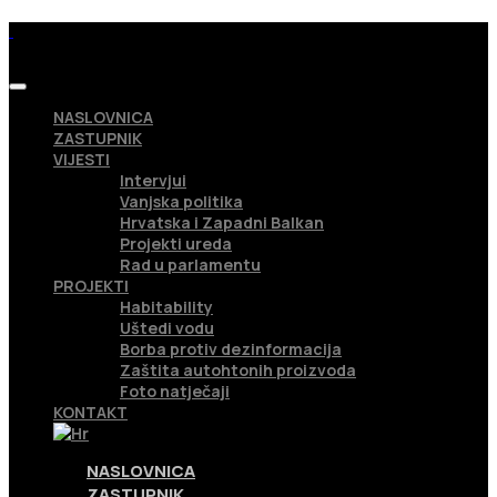
NASLOVNICA
ZASTUPNIK
VIJESTI
Intervjui
Vanjska politika
Hrvatska i Zapadni Balkan
Projekti ureda
Rad u parlamentu
PROJEKTI
Habitability
Uštedi vodu
Borba protiv dezinformacija
Zaštita autohtonih proizvoda
Foto natječaji
KONTAKT
NASLOVNICA
ZASTUPNIK