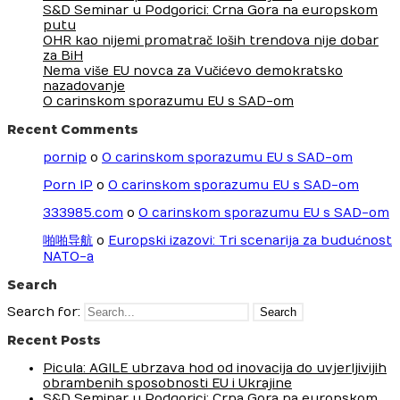
S&D Seminar u Podgorici: Crna Gora na europskom
putu
OHR kao nijemi promatrač loših trendova nije dobar
za BiH
Nema više EU novca za Vučićevo demokratsko
nazadovanje
O carinskom sporazumu EU s SAD-om
Recent Comments
pornip
o
O carinskom sporazumu EU s SAD-om
Porn IP
o
O carinskom sporazumu EU s SAD-om
333985.com
o
O carinskom sporazumu EU s SAD-om
啪啪导航
o
Europski izazovi: Tri scenarija za budućnost
NATO-a
Search
Search for:
Recent Posts
Picula: AGILE ubrzava hod od inovacija do uvjerljivijih
obrambenih sposobnosti EU i Ukrajine
S&D Seminar u Podgorici: Crna Gora na europskom