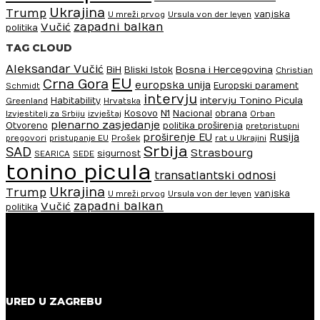
Ukrajina
Trump
vanjska
U mreži prvog
Ursula von der leyen
zapadni balkan
Vučić
politika
TAG CLOUD
Aleksandar Vučić
BiH
Bosna i Hercegovina
Bliski Istok
Christian
EU
Crna Gora
europska unija
Europski parament
Schmidt
intervju
intervju Tonino Picula
Habitability
Greenland
Hrvatska
N1
Kosovo
Nacional
obrana
Izvjestitelj za Srbiju
izvještaj
Orban
plenarno zasjedanje
Otvoreno
politika proširenja
pretpristupni
proširenje EU
Rusija
pregovori
pristupanje EU
Prošek
rat u Ukrajini
Srbija
SAD
Strasbourg
sigurnost
SEARICA
SEDE
tonino picula
transatlantski odnosi
Ukrajina
Trump
vanjska
U mreži prvog
Ursula von der leyen
zapadni balkan
Vučić
politika
URED U ZAGREBU