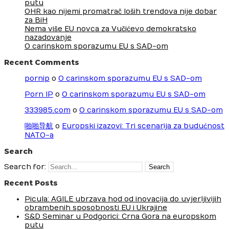
putu
OHR kao nijemi promatrač loših trendova nije dobar
za BiH
Nema više EU novca za Vučićevo demokratsko
nazadovanje
O carinskom sporazumu EU s SAD-om
Recent Comments
pornip
o
O carinskom sporazumu EU s SAD-om
Porn IP
o
O carinskom sporazumu EU s SAD-om
333985.com
o
O carinskom sporazumu EU s SAD-om
啪啪导航
o
Europski izazovi: Tri scenarija za budućnost
NATO-a
Search
Search for:
Recent Posts
Picula: AGILE ubrzava hod od inovacija do uvjerljivijih
obrambenih sposobnosti EU i Ukrajine
S&D Seminar u Podgorici: Crna Gora na europskom
putu