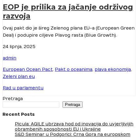
EOP je prilika za jačanje održivog
razvoja
Ovaj pakt dio je šireg Zelenog plana EU-a (European Green
Deal) i podupire ciljeve Plavog rasta (Blue Growth).
24 lipnja, 2025
admin
European Ocean Pact
,
Pakt o oceanima
,
plava ekonomija
,
Zeleni plan eu
Rad u parlamentu
Pretraga
Pretraga
Recent Posts
Picula: AGILE ubrzava hod od inovacija do uvjerljivijih
obrambenih sposobnosti EU i Ukrajine
S&D Seminar u Podgorici: Crna Gora na europskom