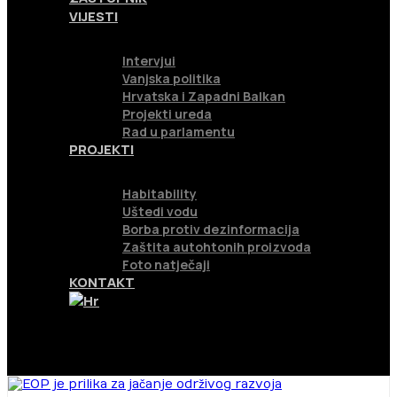
VIJESTI
Intervjui
Vanjska politika
Hrvatska i Zapadni Balkan
Projekti ureda
Rad u parlamentu
PROJEKTI
Habitability
Uštedi vodu
Borba protiv dezinformacija
Zaštita autohtonih proizvoda
Foto natječaji
KONTAKT