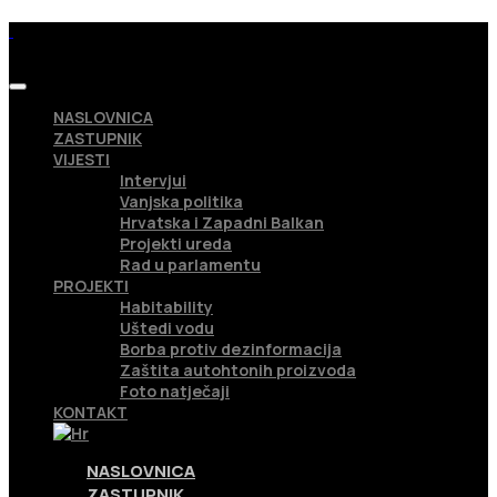
NASLOVNICA
ZASTUPNIK
VIJESTI
Intervjui
Vanjska politika
Hrvatska i Zapadni Balkan
Projekti ureda
Rad u parlamentu
PROJEKTI
Habitability
Uštedi vodu
Borba protiv dezinformacija
Zaštita autohtonih proizvoda
Foto natječaji
KONTAKT
NASLOVNICA
ZASTUPNIK