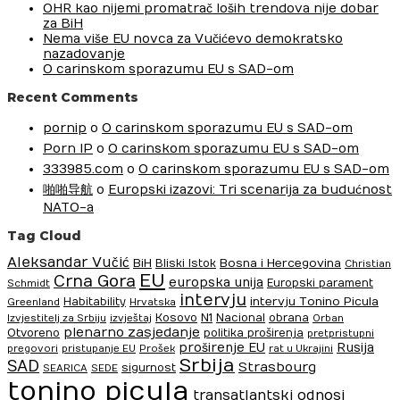
OHR kao nijemi promatrač loših trendova nije dobar
za BiH
Nema više EU novca za Vučićevo demokratsko
nazadovanje
O carinskom sporazumu EU s SAD-om
Recent Comments
pornip
o
O carinskom sporazumu EU s SAD-om
Porn IP
o
O carinskom sporazumu EU s SAD-om
333985.com
o
O carinskom sporazumu EU s SAD-om
啪啪导航
o
Europski izazovi: Tri scenarija za budućnost
NATO-a
Tag Cloud
Aleksandar Vučić
BiH
Bosna i Hercegovina
Bliski Istok
Christian
EU
Crna Gora
europska unija
Europski parament
Schmidt
intervju
intervju Tonino Picula
Habitability
Greenland
Hrvatska
N1
Kosovo
Nacional
obrana
Izvjestitelj za Srbiju
izvještaj
Orban
plenarno zasjedanje
Otvoreno
politika proširenja
pretpristupni
proširenje EU
Rusija
pregovori
pristupanje EU
Prošek
rat u Ukrajini
Srbija
SAD
Strasbourg
sigurnost
SEARICA
SEDE
tonino picula
transatlantski odnosi