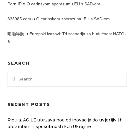
Porn IP
o
O carinskom sporazumu EU s SAD-om
333985.com
o
O carinskom sporazumu EU s SAD-om
啪啪导航
o
Europski izazovi: Tri scenarija za budućnost NATO-
a
SEARCH
RECENT POSTS
Picula: AGILE ubrzava hod od inovacija do uvjerljivijih
obrambenih sposobnosti EU i Ukrajine