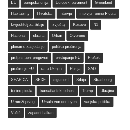
EU
europska unija
Europski parament
Greenland
Habitability
Hrvatska
intervju
intervju Tonino Picula
Izvjestitelj za Srbiju
izvještaj
Kosovo
N1
Nacional
obrana
Orban
Otvoreno
plenarno zasjedanje
politika proširenja
pretpristupni pregovori
pristupanje EU
Prošek
proširenje EU
rat u Ukrajini
Rusija
SAD
SEARICA
SEDE
sigurnost
Srbija
Strasbourg
tonino picula
transatlantski odnosi
Trump
Ukrajina
U mreži prvog
Ursula von der leyen
vanjska politika
Vučić
zapadni balkan