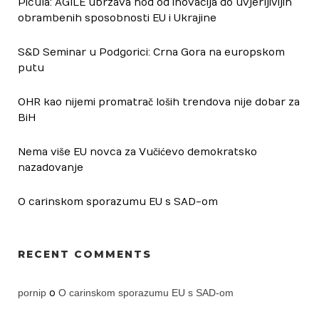
Picula: AGILE ubrzava hod od inovacija do uvjerljivijih
obrambenih sposobnosti EU i Ukrajine
S&D Seminar u Podgorici: Crna Gora na europskom
putu
OHR kao nijemi promatrač loših trendova nije dobar za
BiH
Nema više EU novca za Vučićevo demokratsko
nazadovanje
O carinskom sporazumu EU s SAD-om
RECENT COMMENTS
pornip
o
O carinskom sporazumu EU s SAD-om