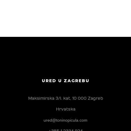
URED U ZAGREBU
Maksimirska 3/I. kat, 10 000 Zagreb
Hrvatska
ured@toninopicula.com