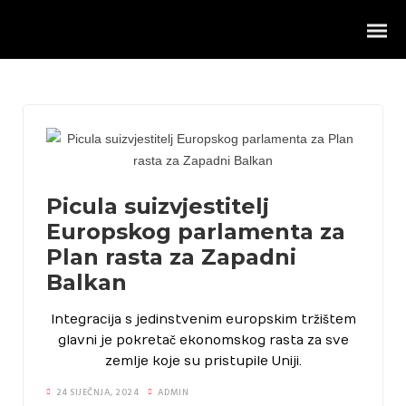
Picula suizvjestitelj
Intervjui
Europskog parlamenta za
Vanjska politika
Plan rasta za Zapadni
Balkan
Hrvatska i Zapadni Balkan
Integracija s jedinstvenim europskim tržištem
Projekti ureda
glavni je pokretač ekonomskog rasta za sve
zemlje koje su pristupile Uniji.
Rad u parlamentu
24 SIJEČNJA, 2024
ADMIN