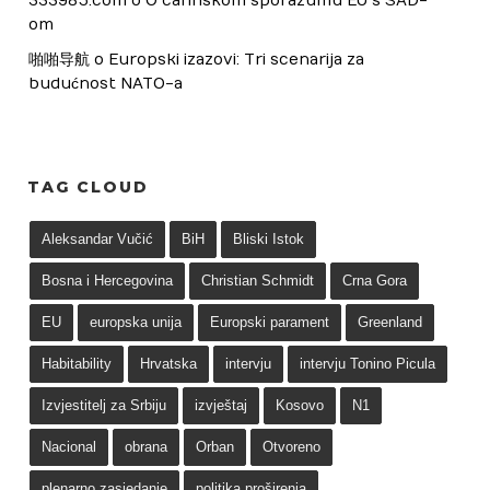
333985.com
 o 
O carinskom sporazumu EU s SAD-
om
啪啪导航
 o 
Europski izazovi: Tri scenarija za 
budućnost NATO-a
TAG CLOUD
Aleksandar Vučić
BiH
Bliski Istok
Bosna i Hercegovina
Christian Schmidt
Crna Gora
EU
europska unija
Europski parament
Greenland
Habitability
Hrvatska
intervju
intervju Tonino Picula
Izvjestitelj za Srbiju
izvještaj
Kosovo
N1
Nacional
obrana
Orban
Otvoreno
plenarno zasjedanje
politika proširenja