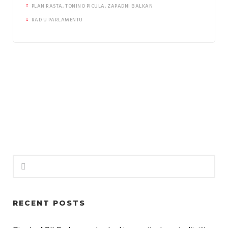
PLAN RASTA
,
TONINO PICULA
,
ZAPADNI BALKAN
RAD U PARLAMENTU
Habitability
Uštedi vodu
Borba protiv dezinformacija
Zaštita autohtonih proizvoda
Foto natječaji
RECENT POSTS