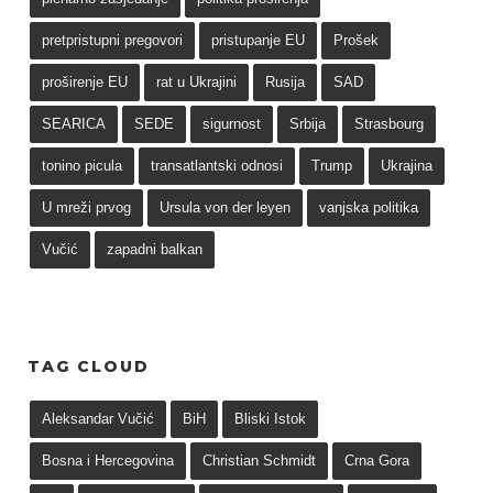
pretpristupni pregovori
pristupanje EU
Prošek
proširenje EU
rat u Ukrajini
Rusija
SAD
SEARICA
SEDE
sigurnost
Srbija
Strasbourg
tonino picula
transatlantski odnosi
Trump
Ukrajina
U mreži prvog
Ursula von der leyen
vanjska politika
Vučić
zapadni balkan
TAG CLOUD
Aleksandar Vučić
BiH
Bliski Istok
Bosna i Hercegovina
Christian Schmidt
Crna Gora