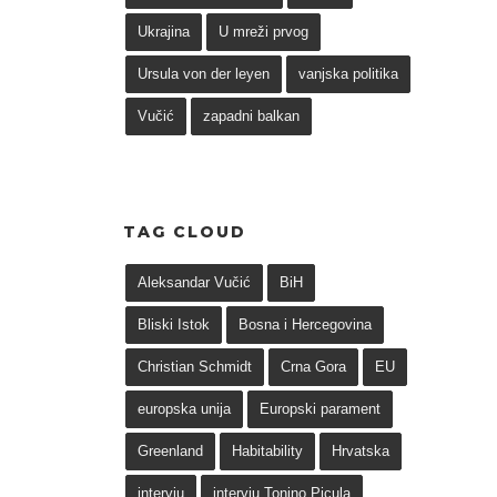
Ukrajina
U mreži prvog
Ursula von der leyen
vanjska politika
Vučić
zapadni balkan
TAG CLOUD
Aleksandar Vučić
BiH
Bliski Istok
Bosna i Hercegovina
Christian Schmidt
Crna Gora
EU
europska unija
Europski parament
Greenland
Habitability
Hrvatska
intervju
intervju Tonino Picula