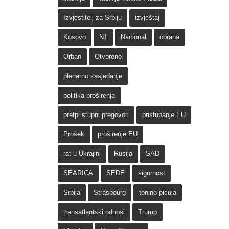
Izvjestitelj za Srbiju
izvještaj
Kosovo
N1
Nacional
obrana
Orban
Otvoreno
plenarno zasjedanje
politika proširenja
pretpristupni pregovori
pristupanje EU
Prošek
proširenje EU
rat u Ukrajini
Rusija
SAD
SEARICA
SEDE
sigurnost
Srbija
Strasbourg
tonino picula
transatlantski odnosi
Trump