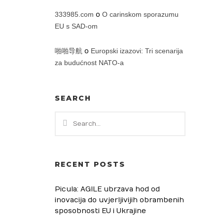
333985.com
o
O carinskom sporazumu
EU s SAD-om
啪啪导航
o
Europski izazovi: Tri scenarija
za budućnost NATO-a
SEARCH
RECENT POSTS
Picula: AGILE ubrzava hod od
inovacija do uvjerljivijih obrambenih
sposobnosti EU i Ukrajine