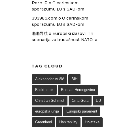
Porn IP
 o 
O carinskom 
sporazumu EU s SAD-om
333985.com
 o 
O carinskom 
sporazumu EU s SAD-om
啪啪导航
 o 
Europski izazovi: Tri 
scenarija za budućnost NATO-a
TAG CLOUD
Aleksandar Vučić
BiH
Bliski Istok
Bosna i Hercegovina
Christian Schmidt
Crna Gora
EU
europska unija
Europski parament
Greenland
Habitability
Hrvatska