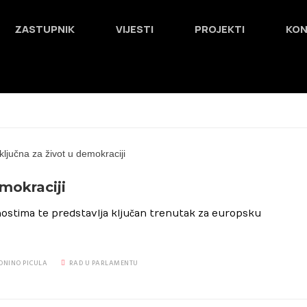
ZASTUPNIK
VIJESTI
PROJEKTI
KO
emokraciji
stima te predstavlja ključan trenutak za europsku
ONINO PICULA
RAD U PARLAMENTU