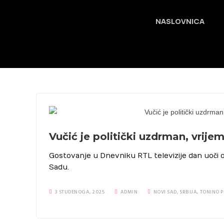
NASLOVNICA
Vučić je politički uzdrman, vrij
Gostovanje u Dnevniku RTL televizije dan uoči 
Sadu.
3 STUDENOGA, 2025
ADMIN
NOVI SAD
,
SRBIJA
,
TONINO P