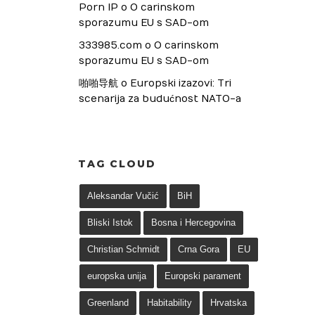
Porn IP
 o 
O carinskom 
sporazumu EU s SAD-om
333985.com
 o 
O carinskom 
sporazumu EU s SAD-om
啪啪导航
 o 
Europski izazovi: Tri 
scenarija za budućnost NATO-a
TAG CLOUD
Aleksandar Vučić
BiH
Bliski Istok
Bosna i Hercegovina
Christian Schmidt
Crna Gora
EU
europska unija
Europski parament
Greenland
Habitability
Hrvatska