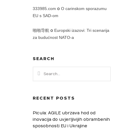
333985.com
o
O carinskom sporazumu
EU s SAD-om
啪啪导航
o
Europski izazovi: Tri scenarija
za budućnost NATO-a
SEARCH
RECENT POSTS
Picula: AGILE ubrzava hod od
inovacija do uvjerljivijih obrambenih
sposobnosti EU i Ukrajine