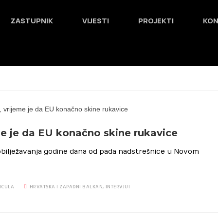
ZASTUPNIK
VIJESTI
PROJEKTI
KO
eme je da EU konačno skine rukavice
obilježavanja godine dana od pada nadstrešnice u Novom
ICULA
HRVATSKA I ZAPADNI BALKAN
,
INTERVJUI