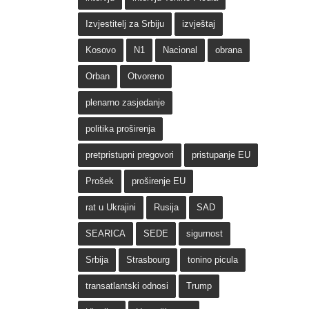
Izvjestitelj za Srbiju
izvještaj
Kosovo
N1
Nacional
obrana
Orban
Otvoreno
plenarno zasjedanje
politika proširenja
pretpristupni pregovori
pristupanje EU
Prošek
proširenje EU
rat u Ukrajini
Rusija
SAD
SEARICA
SEDE
sigurnost
Srbija
Strasbourg
tonino picula
transatlantski odnosi
Trump