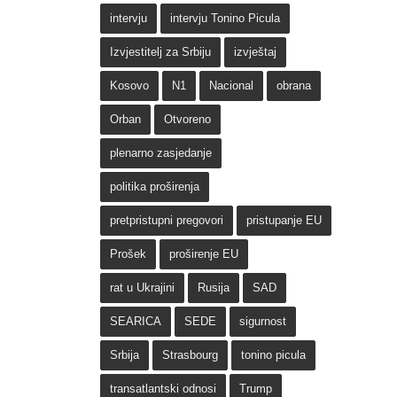
intervju
intervju Tonino Picula
Izvjestitelj za Srbiju
izvještaj
Kosovo
N1
Nacional
obrana
Orban
Otvoreno
plenarno zasjedanje
politika proširenja
pretpristupni pregovori
pristupanje EU
Prošek
proširenje EU
rat u Ukrajini
Rusija
SAD
SEARICA
SEDE
sigurnost
Srbija
Strasbourg
tonino picula
transatlantski odnosi
Trump