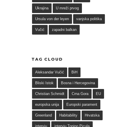
Ukrajina
U mreži prvog
Ursula von der leyen
vanjska politika
Vučić
zapadni balkan
TAG CLOUD
Aleksandar Vučić
BiH
Bliski Istok
Bosna i Hercegovina
Christian Schmidt
Crna Gora
EU
europska unija
Europski parament
Greenland
Habitability
Hrvatska
intervju
intervju Tonino Picula