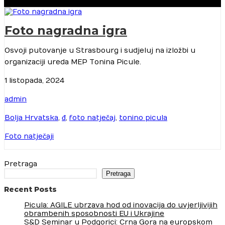
Foto nagradna igra
Osvoji putovanje u Strasbourg i sudjeluj na izložbi u
organizaciji ureda MEP Tonina Picule.
1 listopada, 2024
admin
Bolja Hrvatska
,
đ
,
foto natječaj
,
tonino picula
Foto natječaji
Pretraga
Pretraga
Recent Posts
Picula: AGILE ubrzava hod od inovacija do uvjerljivijih
obrambenih sposobnosti EU i Ukrajine
S&D Seminar u Podgorici: Crna Gora na europskom