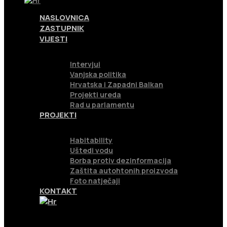
NASLOVNICA
NASLOVNICA
ZASTUPNIK
ZASTUPNIK
VIJESTI
VIJESTI
Intervjui
Intervjui
Vanjska politika
Vanjska politika
Hrvatska i Zapadni Balkan
Hrvatska i Zapadni Balkan
Projekti ureda
Projekti ureda
Rad u parlamentu
PROJEKTI
Rad u parlamentu
PROJEKTI
Habitability
Habitability
Uštedi vodu
Uštedi vodu
Borba protiv dezinformacija
Borba protiv dezinformacija
Zaštita autohtonih proizvoda
Zaštita autohtonih proizvoda
Foto natječaji
KONTAKT
Foto natječaji
KONTAKT