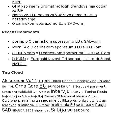
putu
OHR kao nijemi promatrač loših trendova nije dobar
za BiH
Nema više EU novca za Vučićevo demokratsko
nazadovanje
O carinskom sporazumu EU s SAD-om
Recent Comments
pornip
o
O carinskom sporazumu EU s SAD-om
Porn IP
o
O carinskom sporazumu EU s SAD-om
333985.com
o
O carinskom sporazumu EU s SAD-om
啪啪导航
o
Europski izazovi: Tri scenarija za budućnost
NATO-a
Tag Cloud
Aleksandar Vučić
BiH
Bosna i Hercegovina
Bliski Istok
Christian
EU
Crna Gora
europska unija
Europski parament
Schmidt
intervju
intervju Tonino Picula
Habitability
Greenland
Hrvatska
N1
Kosovo
Nacional
obrana
Izvjestitelj za Srbiju
izvještaj
Orban
plenarno zasjedanje
Otvoreno
politika proširenja
pretpristupni
proširenje EU
Rusija
pregovori
pristupanje EU
Prošek
rat u Ukrajini
Srbija
SAD
Strasbourg
sigurnost
SEARICA
SEDE