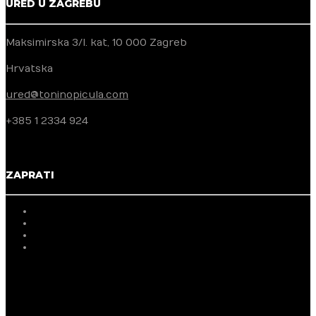
URED U ZAGREBU
Maksimirska 3/I. kat, 10 000 Zagreb
Hrvatska
ured@toninopicula.com
+385 1 2334 924
ZAPRATI