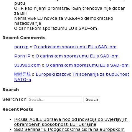
putu
OHR kao nijemi promatrač loših trendova nije dobar
za BiH
Nema više EU novca za Vučićevo demokratsko
nazadovanje
O carinskom sporazumu EU s SAD-om
Recent Comments
pornip
o
O carinskom sporazumu EU s SAD-om
Porn IP
o
O carinskom sporazumu EU s SAD-om
333985.com
o
O carinskom sporazumu EU s SAD-om
啪啪导航
o
Europski izazovi: Tri scenarija za budućnost
NATO-a
Search
Search for:
Recent Posts
Picula: AGILE ubrzava hod od inovacija do uvjerljivijih
obrambenih sposobnosti EU i Ukrajine
S&D Seminar u Podgorici: Crna Gora na europskom