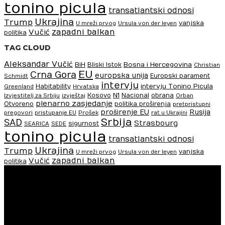
tonino picula
transatlantski odnosi
Ukrajina
Trump
vanjska
U mreži prvog
Ursula von der leyen
zapadni balkan
Vučić
politika
TAG CLOUD
Aleksandar Vučić
BiH
Bosna i Hercegovina
Bliski Istok
Christian
EU
Crna Gora
europska unija
Europski parament
Schmidt
intervju
intervju Tonino Picula
Habitability
Greenland
Hrvatska
N1
Kosovo
Nacional
obrana
Izvjestitelj za Srbiju
izvještaj
Orban
plenarno zasjedanje
Otvoreno
politika proširenja
pretpristupni
proširenje EU
Rusija
pregovori
pristupanje EU
Prošek
rat u Ukrajini
Srbija
SAD
Strasbourg
sigurnost
SEARICA
SEDE
tonino picula
transatlantski odnosi
Ukrajina
Trump
vanjska
U mreži prvog
Ursula von der leyen
zapadni balkan
Vučić
politika