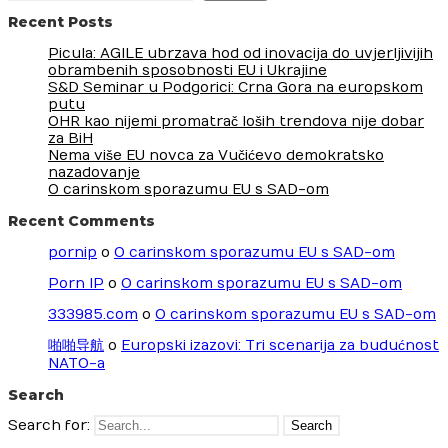
Recent Posts
Picula: AGILE ubrzava hod od inovacija do uvjerljivijih
obrambenih sposobnosti EU i Ukrajine
S&D Seminar u Podgorici: Crna Gora na europskom
putu
OHR kao nijemi promatrač loših trendova nije dobar
za BiH
Nema više EU novca za Vučićevo demokratsko
nazadovanje
O carinskom sporazumu EU s SAD-om
Recent Comments
pornip
o
O carinskom sporazumu EU s SAD-om
Porn IP
o
O carinskom sporazumu EU s SAD-om
333985.com
o
O carinskom sporazumu EU s SAD-om
啪啪导航
o
Europski izazovi: Tri scenarija za budućnost
NATO-a
Search
Search for: