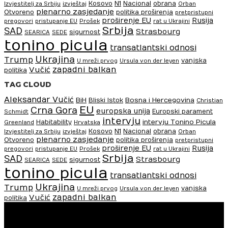
N1
Kosovo
Nacional
obrana
Izvjestitelj za Srbiju
izvještaj
Orban
plenarno zasjedanje
Otvoreno
politika proširenja
pretpristupni
proširenje EU
Rusija
pregovori
pristupanje EU
Prošek
rat u Ukrajini
Srbija
SAD
Strasbourg
sigurnost
SEARICA
SEDE
tonino picula
transatlantski odnosi
Ukrajina
Trump
vanjska
U mreži prvog
Ursula von der leyen
zapadni balkan
Vučić
politika
TAG CLOUD
Aleksandar Vučić
BiH
Bosna i Hercegovina
Bliski Istok
Christian
EU
Crna Gora
europska unija
Europski parament
Schmidt
intervju
intervju Tonino Picula
Habitability
Greenland
Hrvatska
N1
Kosovo
Nacional
obrana
Izvjestitelj za Srbiju
izvještaj
Orban
plenarno zasjedanje
Otvoreno
politika proširenja
pretpristupni
proširenje EU
Rusija
pregovori
pristupanje EU
Prošek
rat u Ukrajini
Srbija
SAD
Strasbourg
sigurnost
SEARICA
SEDE
tonino picula
transatlantski odnosi
Ukrajina
Trump
vanjska
U mreži prvog
Ursula von der leyen
zapadni balkan
Vučić
politika