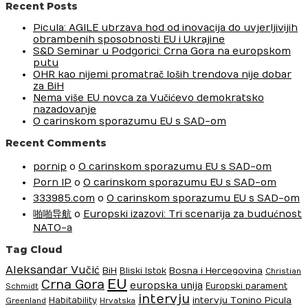
Recent Posts
Picula: AGILE ubrzava hod od inovacija do uvjerljivijih
obrambenih sposobnosti EU i Ukrajine
S&D Seminar u Podgorici: Crna Gora na europskom
putu
OHR kao nijemi promatrač loših trendova nije dobar
za BiH
Nema više EU novca za Vučićevo demokratsko
nazadovanje
O carinskom sporazumu EU s SAD-om
Recent Comments
pornip
o
O carinskom sporazumu EU s SAD-om
Porn IP
o
O carinskom sporazumu EU s SAD-om
333985.com
o
O carinskom sporazumu EU s SAD-om
啪啪导航
o
Europski izazovi: Tri scenarija za budućnost
NATO-a
Tag Cloud
Aleksandar Vučić
BiH
Bosna i Hercegovina
Bliski Istok
Christian
EU
Crna Gora
europska unija
Europski parament
Schmidt
intervju
intervju Tonino Picula
Habitability
Greenland
Hrvatska