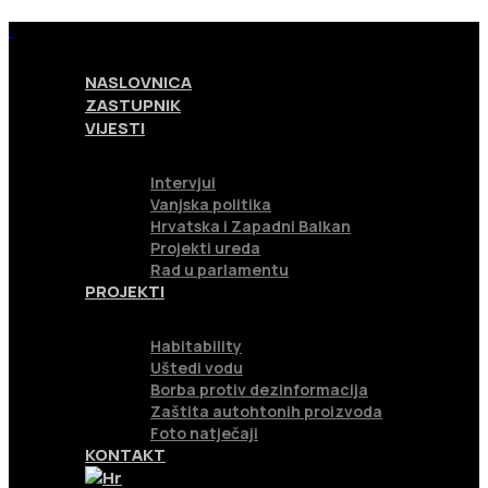
NASLOVNICA
ZASTUPNIK
VIJESTI
Intervjui
Vanjska politika
Hrvatska i Zapadni Balkan
Projekti ureda
Rad u parlamentu
PROJEKTI
Habitability
Uštedi vodu
Borba protiv dezinformacija
Zaštita autohtonih proizvoda
Foto natječaji
KONTAKT