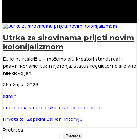
Utrka za sirovinama prijeti novim
kolonijalizmom
EU je na raskrižju – možemo biti kreatori standarda ili
pasivni korisnici tuđih rješenja. Status regulatorne sile više
nije dovoljan.
25 ožujka, 2026
admin
energetika
,
energetska kriza
,
tonino picula
Hrvatska i Zapadni Balkan
,
Intervjui
Pretraga
Pretraga