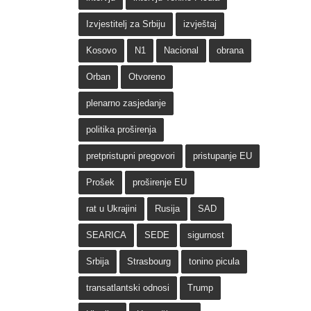
Izvjestitelj za Srbiju
izvještaj
Kosovo
N1
Nacional
obrana
Orban
Otvoreno
plenarno zasjedanje
politika proširenja
pretpristupni pregovori
pristupanje EU
Prošek
proširenje EU
rat u Ukrajini
Rusija
SAD
SEARICA
SEDE
sigurnost
Srbija
Strasbourg
tonino picula
transatlantski odnosi
Trump