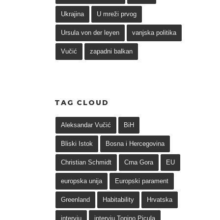
Ukrajina
U mreži prvog
Ursula von der leyen
vanjska politika
Vučić
zapadni balkan
TAG CLOUD
Aleksandar Vučić
BiH
Bliski Istok
Bosna i Hercegovina
Christian Schmidt
Crna Gora
EU
europska unija
Europski parament
Greenland
Habitability
Hrvatska
intervju
intervju Tonino Picula