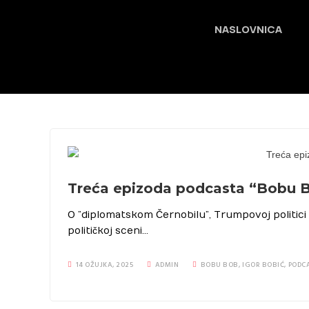
NASLOVNICA
Treća epizoda podcasta “Bobu 
O ”diplomatskom Černobilu”, Trumpovoj politici 
političkoj sceni…
14 OŽUJKA, 2025
ADMIN
BOBU BOB
,
IGOR BOBIĆ
,
PODC