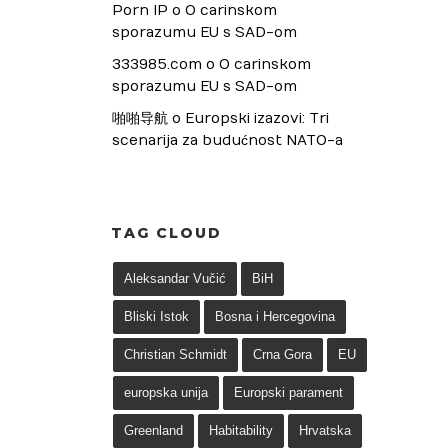
Porn IP
 o 
O carinskom 
sporazumu EU s SAD-om
333985.com
 o 
O carinskom 
sporazumu EU s SAD-om
啪啪导航
 o 
Europski izazovi: Tri 
scenarija za budućnost NATO-a
TAG CLOUD
Aleksandar Vučić
BiH
Bliski Istok
Bosna i Hercegovina
Christian Schmidt
Crna Gora
EU
europska unija
Europski parament
Greenland
Habitability
Hrvatska