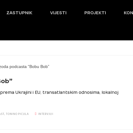
ZASTUPNIK
VIJESTI
PROJEKTI
KO
Bob”
prema Ukrajini i EU, transatlantskim odnosima, lokalnoj
AST
,
TONINO PICULA
INTERVJUI