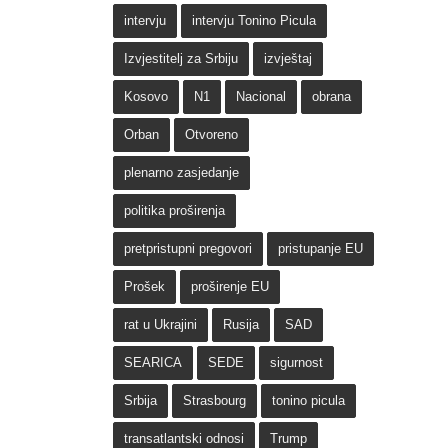
intervju
intervju Tonino Picula
Izvjestitelj za Srbiju
izvještaj
Kosovo
N1
Nacional
obrana
Orban
Otvoreno
plenarno zasjedanje
politika proširenja
pretpristupni pregovori
pristupanje EU
Prošek
proširenje EU
rat u Ukrajini
Rusija
SAD
SEARICA
SEDE
sigurnost
Srbija
Strasbourg
tonino picula
transatlantski odnosi
Trump