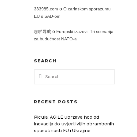
333985.com
o
O carinskom sporazumu
EU s SAD-om
啪啪导航
o
Europski izazovi: Tri scenarija
za budućnost NATO-a
SEARCH
RECENT POSTS
Picula: AGILE ubrzava hod od
inovacija do uvjerljivijih obrambenih
sposobnosti EU i Ukrajine