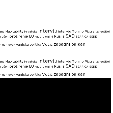
intervju
intervju Tonino Picula
Habitability
and
Hrvatska
Izvjestitelj
SAD
proširenje EU
Rusija
rošek
rat u Ukrajini
SEARICA
SEDE
zapadni balkan
Vučić
vanjska politika
n der leyen
intervju
intervju Tonino Picula
Habitability
and
Hrvatska
Izvjestitelj
SAD
proširenje EU
Rusija
rošek
rat u Ukrajini
SEARICA
SEDE
zapadni balkan
Vučić
vanjska politika
n der leyen