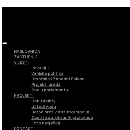
NASLOVNICA
ZASTUPNIK
VIJESTI
Intervjui
Vanjska politika
Hrvatska i Zapadni Balkan
Projekti ureda
Rad u parlamentu
PROJEKTI
Habitability
Uštedi vodu
Borba protiv dezinformacija
Zaštita autohtonih proizvoda
Foto natječaji
KONTAKT