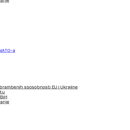
anje
 NATO-a
 obrambenih sposobnosti EU i Ukrajine
tu
 BiH
anje