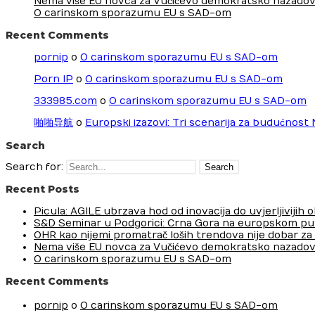
Nema više EU novca za Vučićevo demokratsko nazadov
O carinskom sporazumu EU s SAD-om
Recent Comments
pornip
o
O carinskom sporazumu EU s SAD-om
Porn IP
o
O carinskom sporazumu EU s SAD-om
333985.com
o
O carinskom sporazumu EU s SAD-om
啪啪导航
o
Europski izazovi: Tri scenarija za budućnost
Search
Search for:
Recent Posts
Picula: AGILE ubrzava hod od inovacija do uvjerljivijih
S&D Seminar u Podgorici: Crna Gora na europskom pu
OHR kao nijemi promatrač loših trendova nije dobar za
Nema više EU novca za Vučićevo demokratsko nazadov
O carinskom sporazumu EU s SAD-om
Recent Comments
pornip
o
O carinskom sporazumu EU s SAD-om