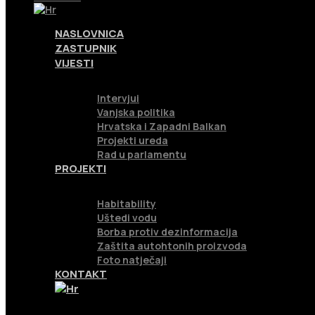
NASLOVNICA
ZASTUPNIK
VIJESTI
Intervjui
Vanjska politika
Hrvatska i Zapadni Balkan
Projekti ureda
Rad u parlamentu
PROJEKTI
Habitability
Uštedi vodu
Borba protiv dezinformacija
Zaštita autohtonih proizvoda
Foto natječaji
KONTAKT