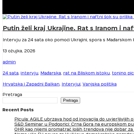
Putin želi kraj Ukrajine. Rat s Iranom i na
Intervju za 24 sata oko pomoći Ukrajini, spora s Mađarskom k
13 ožujka, 2026
admin
24 sata
,
intervju
,
Mađarska
,
rat na Bliskom istoku
,
tonino pic
Hrvatska i Zapadni Balkan
,
Intervjui
,
Vanjska politika
Pretraga
Pretraga
Recent Posts
Picula: AGILE ubrzava hod od inovacija do uvjerljivijih
S&D Seminar u Podgorici: Crna Gora na europskom pu
OHR kao nijemi promatrač loših trendova nije dobar za