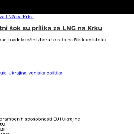
ftni šok su prilika za LNG na Krku
ao i nadolazećih izbora te rata na Bliskom istoku.
ula
,
Ukrajina
,
vanjska politika
 obrambenih sposobnosti EU i Ukrajine
tu
 BiH