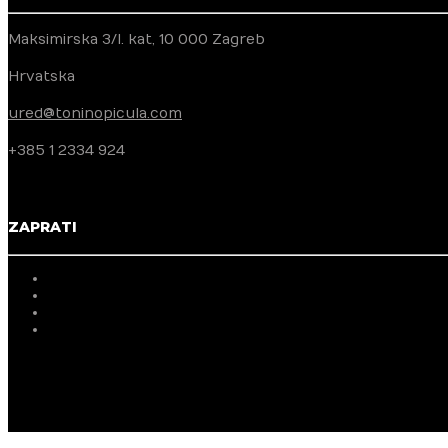
Maksimirska 3/I. kat, 10 000 Zagreb
Hrvatska
ured@toninopicula.com
+385 1 2334 924
ZAPRATI