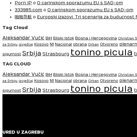
Porn IP
o
O carinskom sporazumu EU s SAD-om
333985.com
o
O carinskom sporazumu EU s SAD-om
啪啪导航
o
Europski izazovi: Tri scenarija za budućnost
Tag Cloud
Aleksandar Vučić
BiH
Bosna i Hercegovina
Bliski Istok
Christian 
plenarn
N1
Kosovo
Nacional
obrana
Otvoreno
za Srbiju
izvještaj
Orban
tonino picula
Srbija
t
Strasbourg
sigurnost
TAG CLOUD
Aleksandar Vučić
BiH
Bosna i Hercegovina
Bliski Istok
Christian 
plenarn
N1
Kosovo
Nacional
obrana
Otvoreno
za Srbiju
izvještaj
Orban
tonino picula
Srbija
t
Strasbourg
sigurnost
URED U ZAGREBU