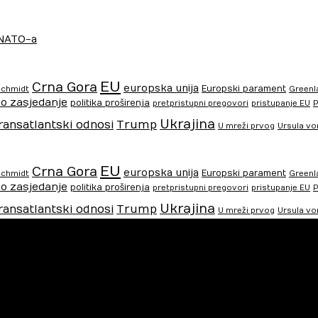
 NATO-a
EU
Crna Gora
europska unija
Europski parament
Schmidt
Greenl
o zasjedanje
politika proširenja
pretpristupni pregovori
pristupanje EU
P
Ukrajina
ransatlantski odnosi
Trump
U mreži prvog
Ursula vo
EU
Crna Gora
europska unija
Europski parament
Schmidt
Greenl
o zasjedanje
politika proširenja
pretpristupni pregovori
pristupanje EU
P
Ukrajina
ransatlantski odnosi
Trump
U mreži prvog
Ursula vo