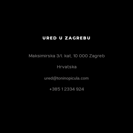
Kako Europa danas zamišlja svoju sigurnost? S
Domagojem Novokmetom razgovarali su Tonino
Picula i Goran Redžepović
16 VELJAČE, 2026
URED U ZAGREBU
Maksimirska 3/I. kat, 10 000 Zagreb
Hrvatska
ured@toninopicula.com
+385 1 2334 924