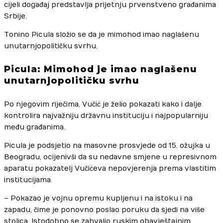
cijeli događaj predstavlja prijetnju prvenstveno građanima
Srbije.
Tonino Picula složio se da je mimohod imao naglašenu
unutarnjopolitičku svrhu.
Picula: Mimohod je imao naglašenu
unutarnjopolitičku svrhu
Po njegovim riječima, Vučić je želio pokazati kako i dalje
kontrolira najvažniju državnu instituciju i najpopularniju
među građanima.
Picula je podsjetio na masovne prosvjede od 15. ožujka u
Beogradu, ocijenivši da su nedavne smjene u represivnom
aparatu pokazatelj Vučićeva nepovjerenja prema vlastitim
institucijama.
– Pokazao je vojnu opremu kupljenu i na istoku i na
zapadu, čime je ponovno poslao poruku da sjedi na više
stolica. Istodobno se zahvalio ruskim obavještajnim