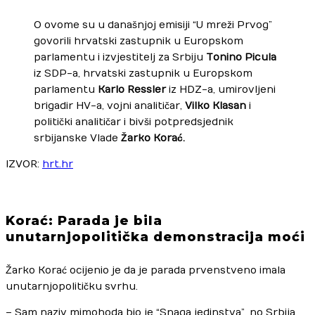
O ovome su u današnjoj emisiji “U mreži Prvog”
govorili hrvatski zastupnik u Europskom
parlamentu i izvjestitelj za Srbiju
Tonino Picula
iz SDP-a, hrvatski zastupnik u Europskom
parlamentu
Karlo Ressler
iz HDZ-a, umirovljeni
brigadir HV-a, vojni analitičar,
Vilko Klasan
i
politički analitičar i bivši potpredsjednik
srbijanske Vlade
Žarko Korać.
IZVOR:
hrt.hr
Korać: Parada je bila
unutarnjopolitička demonstracija moći
Žarko Korać ocijenio je da je parada prvenstveno imala
unutarnjopolitičku svrhu.
– Sam naziv mimohoda bio je “Snaga jedinstva”, no Srbija,