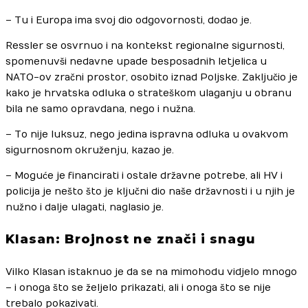
– Tu i Europa ima svoj dio odgovornosti, dodao je.
Ressler se osvrnuo i na kontekst regionalne sigurnosti,
spomenuvši nedavne upade besposadnih letjelica u
NATO-ov zračni prostor, osobito iznad Poljske. Zaključio je
kako je hrvatska odluka o strateškom ulaganju u obranu
bila ne samo opravdana, nego i nužna.
– To nije luksuz, nego jedina ispravna odluka u ovakvom
sigurnosnom okruženju, kazao je.
– Moguće je financirati i ostale državne potrebe, ali HV i
policija je nešto što je ključni dio naše državnosti i u njih je
nužno i dalje ulagati, naglasio je.
Klasan: Brojnost ne znači i snagu
Vilko Klasan istaknuo je da se na mimohodu vidjelo mnogo
– i onoga što se željelo prikazati, ali i onoga što se nije
trebalo pokazivati.