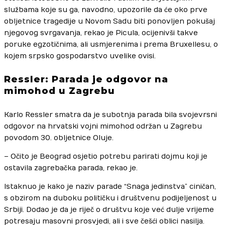
službama koje su ga, navodno, upozorile da će oko prve
obljetnice tragedije u Novom Sadu biti ponovljen pokušaj
njegovog svrgavanja, rekao je Picula, ocijenivši takve
poruke egzotičnima, ali usmjerenima i prema Bruxellesu, o
kojem srpsko gospodarstvo uvelike ovisi.
Ressler: Parada je odgovor na
mimohod u Zagrebu
Karlo Ressler smatra da je subotnja parada bila svojevrsni
odgovor na hrvatski vojni mimohod održan u Zagrebu
povodom 30. obljetnice Oluje.
– Očito je Beograd osjetio potrebu parirati dojmu koji je
ostavila zagrebačka parada, rekao je.
Istaknuo je kako je naziv parade “Snaga jedinstva” ciničan,
s obzirom na duboku političku i društvenu podijeljenost u
Srbiji. Dodao je da je riječ o društvu koje već dulje vrijeme
potresaju masovni prosvjedi, ali i sve češći oblici nasilja.