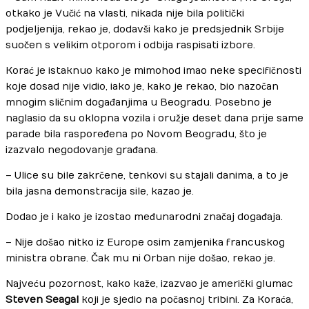
otkako je Vučić na vlasti, nikada nije bila politički
podjeljenija, rekao je, dodavši kako je predsjednik Srbije
suočen s velikim otporom i odbija raspisati izbore.
Korać je istaknuo kako je mimohod imao neke specifičnosti
koje dosad nije vidio, iako je, kako je rekao, bio nazočan
mnogim sličnim događanjima u Beogradu. Posebno je
naglasio da su oklopna vozila i oružje deset dana prije same
parade bila raspoređena po Novom Beogradu, što je
izazvalo negodovanje građana.
– Ulice su bile zakrčene, tenkovi su stajali danima, a to je
bila jasna demonstracija sile, kazao je.
Dodao je i kako je izostao međunarodni značaj događaja.
– Nije došao nitko iz Europe osim zamjenika francuskog
ministra obrane. Čak mu ni Orban nije došao, rekao je.
Najveću pozornost, kako kaže, izazvao je američki glumac
Steven Seagal
koji je sjedio na počasnoj tribini. Za Koraća,