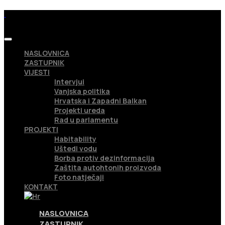
NASLOVNICA
ZASTUPNIK
VIJESTI
Intervjui
Vanjska politika
Hrvatska i Zapadni Balkan
Projekti ureda
Rad u parlamentu
PROJEKTI
Habitability
Uštedi vodu
Borba protiv dezinformacija
Zaštita autohtonih proizvoda
Foto natječaji
KONTAKT
NASLOVNICA
ZASTUPNIK