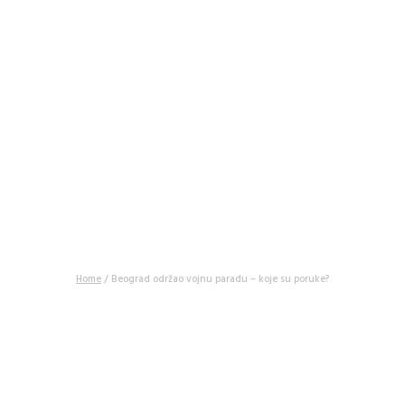
BEOGRAD ODRŽAO
VOJNU PARADU – KOJE
SU PORUKE?
22 rujna, 2025
Home
/
Beograd održao vojnu paradu – koje su poruke?