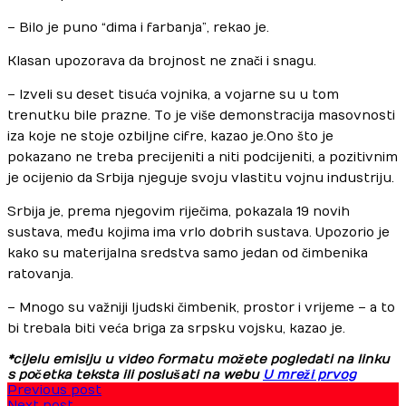
– Bilo je puno “dima i farbanja”, rekao je.
Klasan upozorava da brojnost ne znači i snagu.
– Izveli su deset tisuća vojnika, a vojarne su u tom
trenutku bile prazne. To je više demonstracija masovnosti
iza koje ne stoje ozbiljne cifre, kazao je. Ono što je
pokazano ne treba precijeniti a niti podcijeniti, a pozitivnim
je ocijenio da Srbija njeguje svoju vlastitu vojnu industriju.
Srbija je, prema njegovim riječima, pokazala 19 novih
sustava, među kojima ima vrlo dobrih sustava. Upozorio je
kako su materijalna sredstva samo jedan od čimbenika
ratovanja.
– Mnogo su važniji ljudski čimbenik, prostor i vrijeme – a to
bi trebala biti veća briga za srpsku vojsku, kazao je.
*cijelu emisiju u video formatu možete pogledati na linku
s početka teksta ili poslušati na webu
U mreži prvog
Previous post
Next post