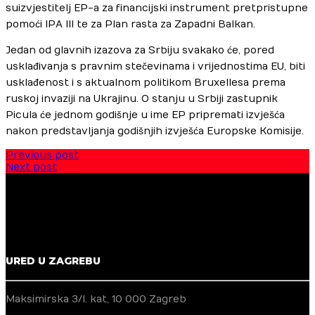
suizvjestitelj EP-a za financijski instrument pretpristupne
pomoći IPA III te za Plan rasta za Zapadni Balkan.
Jedan od glavnih izazova za Srbiju svakako će, pored
usklađivanja s pravnim stečevinama i vrijednostima EU, biti
usklađenost i s aktualnom politikom Bruxellesa prema
ruskoj invaziji na Ukrajinu. O stanju u Srbiji zastupnik
Picula će jednom godišnje u ime EP pripremati izvješća
nakon predstavljanja godišnjih izvješća Europske Komisije.
Previous post
Next post
URED U ZAGREBU
Maksimirska 3/I. kat, 10 000 Zagreb