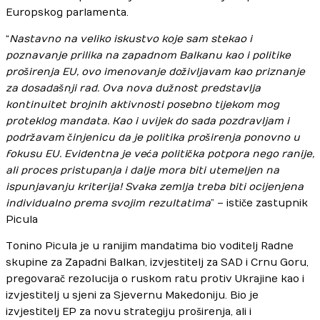
Europskog parlamenta.
“
Nastavno na veliko iskustvo koje sam stekao i
poznavanje prilika na zapadnom Balkanu kao i politike
proširenja EU, ovo imenovanje doživljavam kao priznanje
za dosadašnji rad. Ova nova dužnost predstavlja
kontinuitet brojnih aktivnosti posebno tijekom mog
proteklog mandata. Kao i uvijek do sada pozdravljam i
podržavam činjenicu da je politika proširenja ponovno u
fokusu EU. Evidentna je veća politička potpora nego ranije,
ali proces pristupanja i dalje mora biti utemeljen na
ispunjavanju kriterija! Svaka zemlja treba biti ocijenjena
individualno prema svojim rezultatima
” – ističe zastupnik
Picula
Tonino Picula je u ranijim mandatima bio voditelj Radne
skupine za Zapadni Balkan, izvjestitelj za SAD i Crnu Goru,
pregovarač rezolucija o ruskom ratu protiv Ukrajine kao i
izvjestitelj u sjeni za Sjevernu Makedoniju. Bio je
izvjestitelj EP za novu strategiju proširenja, ali i