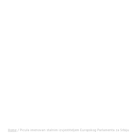
PICULA IMENOVAN
STALNIM
IZVJESTITELJEM
EUROPSKOG
PARLAMENTA ZA
SRBIJU
22 listopada, 2024
Home
/
Picula imenovan stalnim izvjestiteljem Europskog Parlamenta za Srbiju