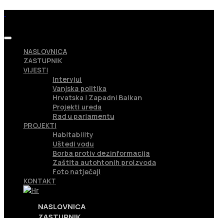
NASLOVNICA
ZASTUPNIK
VIJESTI
Intervjui
Vanjska politika
Hrvatska i Zapadni Balkan
Projekti ureda
Rad u parlamentu
PROJEKTI
Habitability
Uštedi vodu
Borba protiv dezinformacija
Zaštita autohtonih proizvoda
Foto natječaji
KONTAKT
NASLOVNICA
ZASTUPNIK