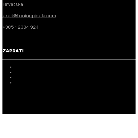
Hrvatska
ured@toninopicula.com
+385 1 2334 924
ZAPRATI