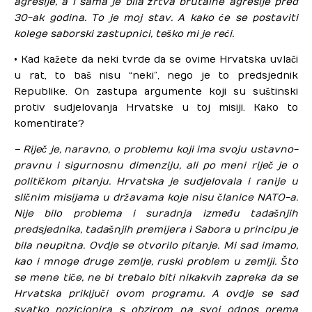
agresije, a i sama je bila žrtva brutalne agresije pred
30-ak godina. To je moj stav. A kako će se postaviti
kolege saborski zastupnici, teško mi je reći.
• Kad kažete da neki tvrde da se ovime Hrvatska uvlači
u rat, to baš nisu “neki”, nego je to predsjednik
Republike. On zastupa argumente koji su suštinski
protiv sudjelovanja Hrvatske u toj misiji. Kako to
komentirate?
– Riječ je, naravno, o problemu koji ima svoju ustavno-
pravnu i sigurnosnu dimenziju, ali po meni riječ je o
političkom pitanju. Hrvatska je sudjelovala i ranije u
sličnim misijama u državama koje nisu članice NATO-a.
Nije bilo problema i suradnja između tadašnjih
predsjednika, tadašnjih premijera i Sabora u principu je
bila neupitna. Ovdje se otvorilo pitanje. Mi sad imamo,
kao i mnoge druge zemlje, ruski problem u zemlji. Što
se mene tiče, ne bi trebalo biti nikakvih zapreka da se
Hrvatska priključi ovom programu. A ovdje se sad
svatko pozicionira s obzirom na svoj odnos prema