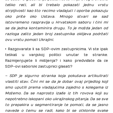
teško reći, ali bi trebalo pokazati jednu vrstu
strpljivosti kao što recimo vladajući i oporba pokazuju
oko priče oko Ustava. Mnogo stvari se sad
istovremeno raspravlja u Hrvatskom saboru i čini mi
se da jedna kontaminira drugu. To je možda jedan od
razloga zašto jedan broj zastupnika oklijeva podržati
ovu vrstu pomoći Ukrajini.
• Razgovarate li sa SDP-ovim zastupnicima. Vi ste ipak
teškaš u vanjskoj politici unutar te stranke.
Razmijenjujete li mišljenja? i kako predviđate da će
SDP-ovi saborski zastupnici glasati?
– SDP je sigurno stranka koja pokušava artikulirati
vlastiti stav. Čini mi se da je dobar ovaj prijedlog koji
smo uputili prema vladajućima zajedno s kolegama iz
Možemo. Da se naprosto izađe iz tih rovova koji su
nepotrebno iskopani oko ukrajinskog pitanja. Da se sve
to prepakira u segmentiranje te pomoći, da se jasno
navede o čemu se radi, kako bi se otklonile svake