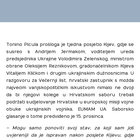
Habitability
Uštedi vodu
Tonino Picula prošloga je tjedna posjetio Kijev, gdje se
Borba protiv dezinformacija
susreo s Andrijem Jermakom, voditeljem ureda
predsjednika Ukrajine Volodimira Zelenskog, ministrom
Zaštita autohtonih proizvoda
obrane Oleksijem Reznikovom, gradonačelnikom Kijeva
Vitalijem Kličkom i drugim ukrajinskim dužnosnicima. U
Foto natječaji
razgovoru za Večernji list, hrvatski zastupnik s možda
najvećim vanjskopolitičkim iskustvom nimalo ne dvoji
da bi njegovi kolege u Hrvatskom saboru trebali
podržati sudjelovanje Hrvatske u europskoj misiji vojne
obuke ukrajinskih vojnika, EUMAM UA. Saborsko
glasanje o tome predviđeno je 15. prosinca.
– Mogu samo ponoviti svoj stav, za koji sam još
uvjereniji da je ispravan nakon posjete Kijevu, gdje