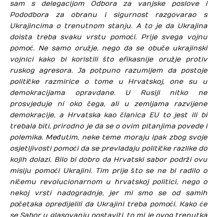
sam s delegacijom Odbora za vanjske poslove i
Pododbora za obranu i sigurnost razgovarao s
Ukrajincima o trenutnom stanju. A to je da Ukrajina
doista treba svaku vrstu pomoći. Prije svega vojnu
pomoć. Ne samo oružje, nego da se obuče ukrajinski
vojnici kako bi koristili što efikasnije oružje protiv
ruskog agresora. Ja potpuno razumijem da postoje
političke razmirice o tome u Hrvatskoj, one su u
demokracijama opravdane. U Rusiji nitko ne
prosvjeduje ni oko čega, ali u zemljama razvijene
demokracije, a Hrvatska kao članica EU to jest ili bi
trebala biti, prirodno je da se o ovim pitanjima povede i
polemika. Međutim, neke teme moraju ipak zbog svoje
osjetljivosti pomoći da se prevladaju političke razlike do
kojih dolazi. Bilo bi dobro da Hrvatski sabor podrži ovu
misiju pomoći Ukrajini. Tim prije što se ne bi radilo o
ničemu revolucionarnom u hrvatskoj politici, nego o
nekoj vrsti nadogradnje, jer mi smo se od samih
početaka opredijelili da Ukrajini treba pomoći. Kako će
se Sabor u glasovanju postaviti, to mi je ovog trenutka