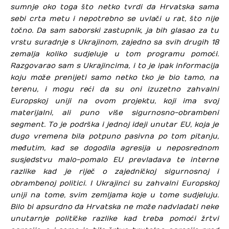
sumnje oko toga što netko tvrdi da Hrvatska sama
sebi crta metu i nepotrebno se uvlači u rat, što nije
točno. Da sam saborski zastupnik, ja bih glasao za tu
vrstu suradnje s Ukrajinom, zajedno sa svih drugih 18
zemalja koliko sudjeluje u tom programu pomoći.
Razgovarao sam s Ukrajincima, i to je ipak informacija
koju može prenijeti samo netko tko je bio tamo, na
terenu, i mogu reći da su oni izuzetno zahvalni
Europskoj uniji na ovom projektu, koji ima svoj
materijalni, ali puno više sigurnosno-obrambeni
segment. To je podrška i jednoj ideji unutar EU, koja je
dugo vremena bila potpuno pasivna po tom pitanju,
međutim, kad se dogodila agresija u neposrednom
susjedstvu malo-pomalo EU prevladava te interne
razlike kad je riječ o zajedničkoj sigurnosnoj i
obrambenoj politici. I Ukrajinci su zahvalni Europskoj
uniji na tome, svim zemljama koje u tome sudjeluju.
Bilo bi apsurdno da Hrvatska ne može nadvladati neke
unutarnje političke razlike kad treba pomoći žrtvi