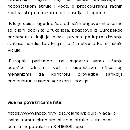
nedostatkom struje i vode, o procesuiranju ratnih
zločina, stupnju razorenosti naselja i drugome.
„Bilo je doista ugodno čuti od naših sugovornika koliko
se cijeni podrška Bruxellesa, pogotovo iz Europskog
parlamenta, koji je među prvima podupro davanje
statusa kandidata Ukrajini za članstvo u EU-u“, ističe
Picula.
„Europski parlament ne zagovara samo jačanje
podrške Ukrajini, već i uspostavu efikasnog
mehanizma za kontrolu provedbe sankcija
nametnutih ruskom agresoru“, dodaje.
Više na poveznicama niže:
https://www.index.hr/vijesti/clanak/picula-vlada-je-
losim-komuniciranjem-pitanje-obuke-ukrajinaca-
ucinila-nepopularnim/2418609.aspx