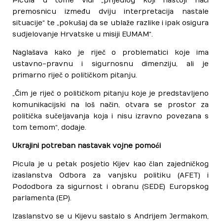
Picula u tome vidi „prijedlog koji nastoji naći
premosnicu između dviju interpretacija nastale
situacije“ te „pokušaj da se ublaže razlike i ipak osigura
sudjelovanje Hrvatske u misiji EUMAM“.
Naglašava kako je riječ o problematici koje ima
ustavno-pravnu i sigurnosnu dimenziju, ali je
primarno riječ o političkom pitanju.
„Čim je riječ o političkom pitanju koje je predstavljeno
komunikacijski na loš način, otvara se prostor za
politička sučeljavanja koja i nisu izravno povezana s
tom temom“, dodaje.
Ukrajini potreban nastavak vojne pomoći
Picula je u petak posjetio Kijev kao član zajedničkog
izaslanstva Odbora za vanjsku politiku (AFET) i
Pododbora za sigurnost i obranu (SEDE) Europskog
parlamenta (EP).
Izaslanstvo se u Kijevu sastalo s Andrijem Jermakom,