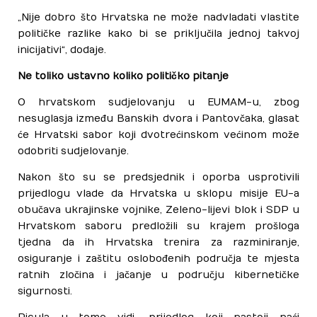
„Nije dobro što Hrvatska ne može nadvladati vlastite
političke razlike kako bi se priključila jednoj takvoj
inicijativi“, dodaje.
Ne toliko ustavno koliko političko pitanje
O hrvatskom sudjelovanju u EUMAM-u, zbog
nesuglasja između Banskih dvora i Pantovčaka, glasat
će Hrvatski sabor koji dvotrećinskom većinom može
odobriti sudjelovanje.
Nakon što su se predsjednik i oporba usprotivili
prijedlogu vlade da Hrvatska u sklopu misije EU-a
obučava ukrajinske vojnike, Zeleno-lijevi blok i SDP u
Hrvatskom saboru predložili su krajem prošloga
tjedna da ih Hrvatska trenira za razminiranje,
osiguranje i zaštitu oslobođenih područja te mjesta
ratnih zločina i jačanje u području kibernetičke
sigurnosti.