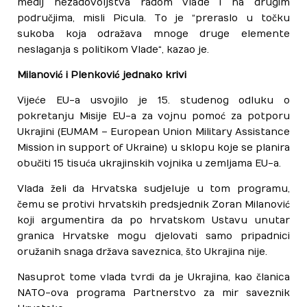
medij nezadovoljstva radom vlade i na drugim
područjima, misli Picula. To je “preraslo u točku
sukoba koja odražava mnoge druge elemente
neslaganja s politikom Vlade“, kazao je.
Milanović i Plenković jednako krivi
Vijeće EU-a usvojilo je 15. studenog odluku o
pokretanju Misije EU-a za vojnu pomoć za potporu
Ukrajini (EUMAM – European Union Military Assistance
Mission in support of Ukraine) u sklopu koje se planira
obučiti 15 tisuća ukrajinskih vojnika u zemljama EU-a.
Vlada želi da Hrvatska sudjeluje u tom programu,
čemu se protivi hrvatskih predsjednik Zoran Milanović
koji argumentira da po hrvatskom Ustavu unutar
granica Hrvatske mogu djelovati samo pripadnici
oružanih snaga država saveznica, što Ukrajina nije.
Nasuprot tome vlada tvrdi da je Ukrajina, kao članica
NATO-ova programa Partnerstvo za mir saveznik