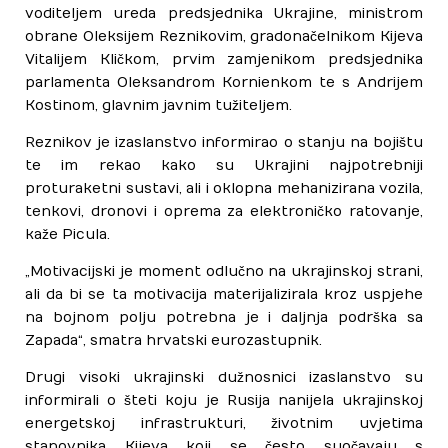
voditeljem ureda predsjednika Ukrajine, ministrom
obrane Oleksijem Reznikovim, gradonačelnikom Kijeva
Vitalijem Kličkom, prvim zamjenikom predsjednika
parlamenta Oleksandrom Kornienkom te s Andrijem
Kostinom, glavnim javnim tužiteljem.
Reznikov je izaslanstvo informirao o stanju na bojištu
te im rekao kako su Ukrajini najpotrebniji
proturaketni sustavi, ali i oklopna mehanizirana vozila,
tenkovi, dronovi i oprema za elektroničko ratovanje,
kaže Picula.
„Motivacijski je moment odlučno na ukrajinskoj strani,
ali da bi se ta motivacija materijalizirala kroz uspjehe
na bojnom polju potrebna je i daljnja podrška sa
Zapada“, smatra hrvatski eurozastupnik.
Drugi visoki ukrajinski dužnosnici izaslanstvo su
informirali o šteti koju je Rusija nanijela ukrajinskoj
energetskoj infrastrukturi, životnim uvjetima
stanovnika Kijeva koji se često suočavaju s