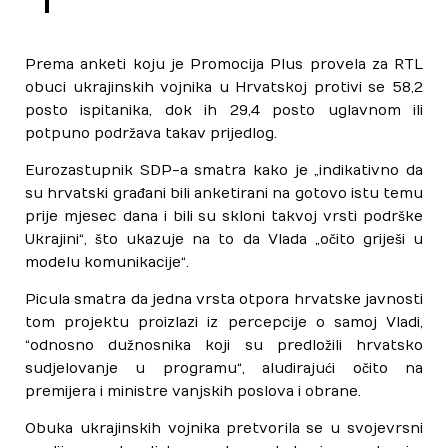
Prema anketi koju je Promocija Plus provela za RTL
obuci ukrajinskih vojnika u Hrvatskoj protivi se 58,2
posto ispitanika, dok ih 29,4 posto uglavnom ili
potpuno podržava takav prijedlog.
Eurozastupnik SDP-a smatra kako je „indikativno da
su hrvatski građani bili anketirani na gotovo istu temu
prije mjesec dana i bili su skloni takvoj vrsti podrške
Ukrajini“, što ukazuje na to da Vlada „očito griješi u
modelu komunikacije“.
Picula smatra da jedna vrsta otpora hrvatske javnosti
tom projektu proizlazi iz percepcije o samoj Vladi,
“odnosno dužnosnika koji su predložili hrvatsko
sudjelovanje u programu“, aludirajući očito na
premijera i ministre vanjskih poslova i obrane.
Obuka ukrajinskih vojnika pretvorila se u svojevrsni