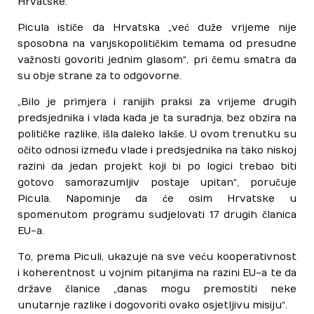
Hrvatske.
Picula ističe da Hrvatska „već duže vrijeme nije
sposobna na vanjskopolitičkim temama od presudne
važnosti govoriti jednim glasom“, pri čemu smatra da
su obje strane za to odgovorne.
„Bilo je primjera i ranijih praksi za vrijeme drugih
predsjednika i vlada kada je ta suradnja, bez obzira na
političke razlike, išla daleko lakše. U ovom trenutku su
očito odnosi između vlade i predsjednika na tako niskoj
razini da jedan projekt koji bi po logici trebao biti
gotovo samorazumljiv postaje upitan“, poručuje
Picula. Napominje da će osim Hrvatske u
spomenutom programu sudjelovati 17 drugih članica
EU-a.
To, prema Piculi, ukazuje na sve veću kooperativnost
i koherentnost u vojnim pitanjima na razini EU-a te da
države članice „danas mogu premostiti neke
unutarnje razlike i dogovoriti ovako osjetljivu misiju“.